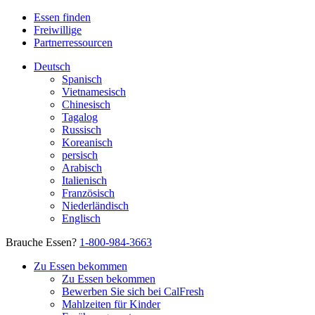
Essen finden
Freiwillige
Partnerressourcen
Deutsch
Spanisch
Vietnamesisch
Chinesisch
Tagalog
Russisch
Koreanisch
persisch
Arabisch
Italienisch
Französisch
Niederländisch
Englisch
Brauche Essen?
1-800-984-3663
Zu Essen bekommen
Zu Essen bekommen
Bewerben Sie sich bei CalFresh
Mahlzeiten für Kinder