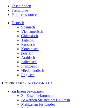
Essen finden
Freiwillige
Partnerressourcen
Deutsch
Spanisch
Vietnamesisch
Chinesisch
Tagalog
Russisch
Koreanisch
persisch
Arabisch
Italienisch
Französisch
Niederländisch
Englisch
Brauche Essen?
1-800-984-3663
Zu Essen bekommen
Zu Essen bekommen
Bewerben Sie sich bei CalFresh
Mahlzeiten für Kinder