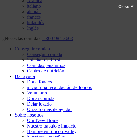
Arábica
italiano
alemán
francés
holandés
Inglés
¿Necesitas comida?
1-800-984-3663
Conseguir comida
Conseguir comida
Solicitar CalFresh
Comidas para niños
Centro de nutrición
Dar ayuda
Dona fondos
iniciar una recaudación de fondos
Voluntario
Donar comida
Dejar legado
Otras formas de ayudar
Sobre nosotros
Our New Home
Nuestro trabajo e impacto
Hambre en Silicon Valley
Nuestros compañeros