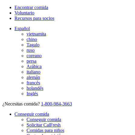
Encontrar comida
Voluntario
Recursos para socios
Español
vietnamita
chino
Tagalo
ruso
coreano
persa
Arábica
italiano
alemán
francés
holandés
Inglés
¿Necesitas comida?
1-800-984-3663
Conseguir comida
Conseguir comida
Solicitar CalFresh
Comidas para niños