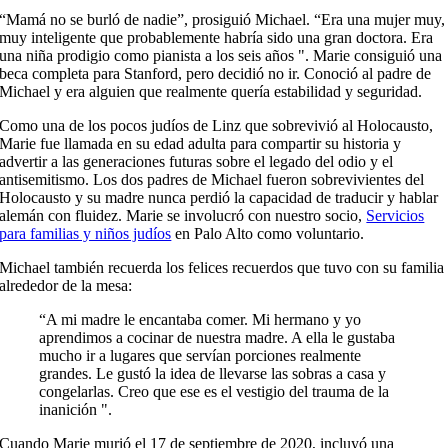
“Mamá no se burló de nadie”, prosiguió Michael. “Era una mujer muy,
muy inteligente que probablemente habría sido una gran doctora. Era
una niña prodigio como pianista a los seis años ". Marie consiguió una
beca completa para Stanford, pero decidió no ir. Conoció al padre de
Michael y era alguien que realmente quería estabilidad y seguridad.
Como una de los pocos judíos de Linz que sobrevivió al Holocausto,
Marie fue llamada en su edad adulta para compartir su historia y
advertir a las generaciones futuras sobre el legado del odio y el
antisemitismo. Los dos padres de Michael fueron sobrevivientes del
Holocausto y su madre nunca perdió la capacidad de traducir y hablar
alemán con fluidez. Marie se involucró con nuestro socio,
Servicios
para familias y niños judíos
en Palo Alto como voluntario.
Michael también recuerda los felices recuerdos que tuvo con su familia
alrededor de la mesa:
“A mi madre le encantaba comer. Mi hermano y yo
aprendimos a cocinar de nuestra madre. A ella le gustaba
mucho ir a lugares que servían porciones realmente
grandes. Le gustó la idea de llevarse las sobras a casa y
congelarlas. Creo que ese es el vestigio del trauma de la
inanición ".
Cuando Marie murió el 17 de septiembre de 2020, incluyó una