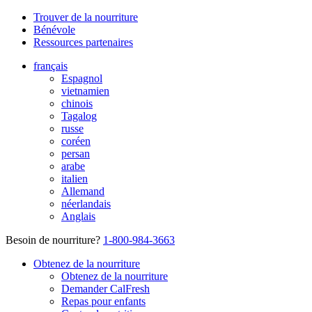
Trouver de la nourriture
Bénévole
Ressources partenaires
français
Espagnol
vietnamien
chinois
Tagalog
russe
coréen
persan
arabe
italien
Allemand
néerlandais
Anglais
Besoin de nourriture?
1-800-984-3663
Obtenez de la nourriture
Obtenez de la nourriture
Demander CalFresh
Repas pour enfants