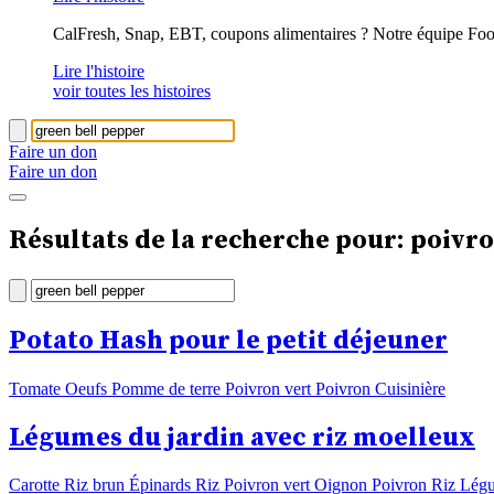
CalFresh, Snap, EBT, coupons alimentaires ? Notre équipe Foo
Lire l'histoire
voir toutes les histoires
Faire un don
Faire un don
Résultats de la recherche pour: poivro
Potato Hash pour le petit déjeuner
Tomate Oeufs Pomme de terre Poivron vert Poivron Cuisinière
Légumes du jardin avec riz moelleux
Carotte Riz brun Épinards Riz Poivron vert Oignon Poivron Riz Lég