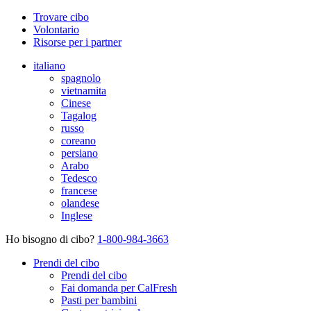
Trovare cibo
Volontario
Risorse per i partner
italiano
spagnolo
vietnamita
Cinese
Tagalog
russo
coreano
persiano
Arabo
Tedesco
francese
olandese
Inglese
Ho bisogno di cibo?
1-800-984-3663
Prendi del cibo
Prendi del cibo
Fai domanda per CalFresh
Pasti per bambini