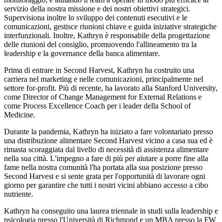
servizio della nostra missione e dei nostri obiettivi strategici.
Supervisiona inoltre lo sviluppo dei contenuti esecutivi e le
comunicazioni, gestisce riunioni chiave e guida iniziative strategiche
interfunzionali. Inoltre, Kathryn è responsabile della progettazione
delle riunioni del consiglio, promuovendo l'allineamento tra la
leadership e la governance della banca alimentare.
Prima di entrare in Second Harvest, Kathryn ha costruito una
carriera nel marketing e nelle comunicazioni, principalmente nel
settore for-profit. Più di recente, ha lavorato alla Stanford University,
come Director of Change Management for External Relations e
come Process Excellence Coach per i leader della School of
Medicine.
Durante la pandemia, Kathryn ha iniziato a fare volontariato presso
una distribuzione alimentare Second Harvest vicino a casa sua ed è
rimasta scoraggiata dal livello di necessità di assistenza alimentare
nella sua città. L'impegno a fare di più per aiutare a porre fine alla
fame nella nostra comunità l'ha portata alla sua posizione presso
Second Harvest e si sente grata per l'opportunità di lavorare ogni
giorno per garantire che tutti i nostri vicini abbiano accesso a cibo
nutriente.
Kathryn ha conseguito una laurea triennale in studi sulla leadership e
psicologia presso l'Università di Richmond e un MBA presso la FW