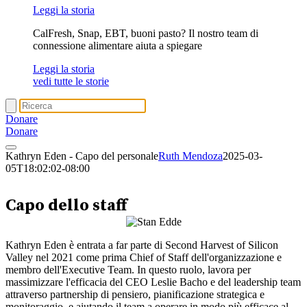
Leggi la storia
CalFresh, Snap, EBT, buoni pasto? Il nostro team di
connessione alimentare aiuta a spiegare
Leggi la storia
vedi tutte le storie
Donare
Donare
Kathryn Eden - Capo del personale
Ruth Mendoza
2025-03-
05T18:02:02-08:00
Caterina Eden
Capo dello staff
Kathryn Eden è entrata a far parte di Second Harvest of Silicon
Valley nel 2021 come prima Chief of Staff dell'organizzazione e
membro dell'Executive Team. In questo ruolo, lavora per
massimizzare l'efficacia del CEO Leslie Bacho e del leadership team
attraverso partnership di pensiero, pianificazione strategica e
monitoraggio, e aiutando il team a operare in modo più efficace al