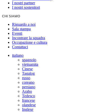
I nostri partner
I nostri sostenitori
CHI SIAMO
Riguardo a noi
Sala stampa
Eventi
Incontrare la squadra
Occupazione e cultura
Contattaci
italiano
spagnolo
vietnamita
Cinese
Tagalog
russo
coreano
persiano
Arabo
Tedesco
francese
olandese
Inglese