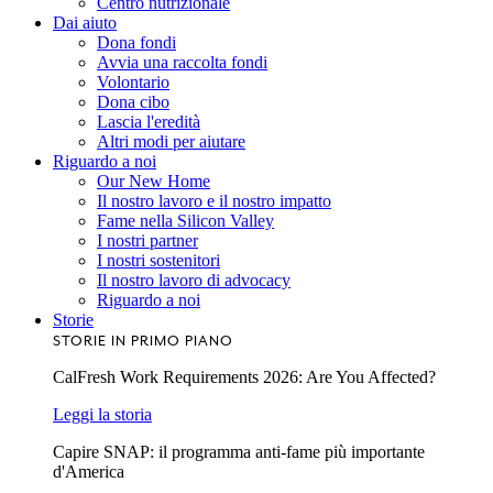
Centro nutrizionale
Dai aiuto
Dona fondi
Avvia una raccolta fondi
Volontario
Dona cibo
Lascia l'eredità
Altri modi per aiutare
Riguardo a noi
Our New Home
Il nostro lavoro e il nostro impatto
Fame nella Silicon Valley
I nostri partner
I nostri sostenitori
Il nostro lavoro di advocacy
Riguardo a noi
Storie
STORIE IN PRIMO PIANO
CalFresh Work Requirements 2026: Are You Affected?
Leggi la storia
Capire SNAP: il programma anti-fame più importante
d'America