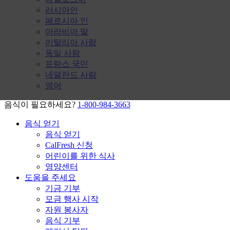
러시아인
페르시아 인
아라비아 말
이탈리아 사람
독일 사람
프랑스 국민
네덜란드 사람
영어
음식이 필요하세요?
1-800-984-3663
음식 얻기
음식 얻기
CalFresh 신청
어린이를 위한 식사
영양센터
도움을 주세요
기금 기부
모금 행사 시작
자원 봉사자
음식 기부