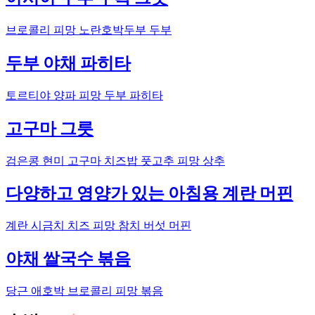
브로콜리 피망 노란호박두부 두부
두부 야채 파히타
토르티야 양파 피망 두부 파히타
고구마 그릇
검은콩 현미 고구마 치즈밥 풋고추 피망 상추
다양하고 영양가 있는 아침용 계란 머핀
계란 시금치 치즈 피망 참치 버섯 머핀
야채 쌀국수 볶음
당근 애호박 브로콜리 피망 볶음