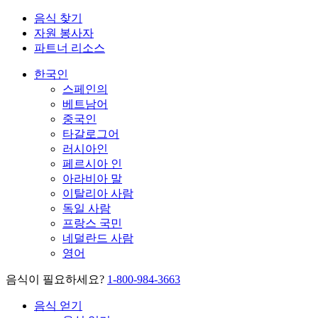
음식 찾기
자원 봉사자
파트너 리소스
한국인
스페인의
베트남어
중국인
타갈로그어
러시아인
페르시아 인
아라비아 말
이탈리아 사람
독일 사람
프랑스 국민
네덜란드 사람
영어
음식이 필요하세요?
1-800-984-3663
음식 얻기