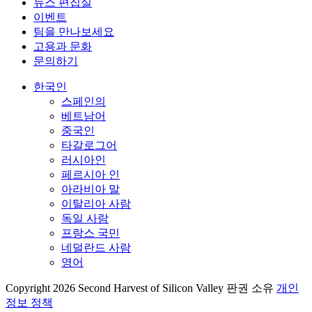
뉴스 편집실
이벤트
팀을 만나보세요
고용과 문화
문의하기
한국인
스페인의
베트남어
중국인
타갈로그어
러시아인
페르시아 인
아라비아 말
이탈리아 사람
독일 사람
프랑스 국민
네덜란드 사람
영어
Copyright 2026 Second Harvest of Silicon Valley
판권 소유
개인
정보 정책