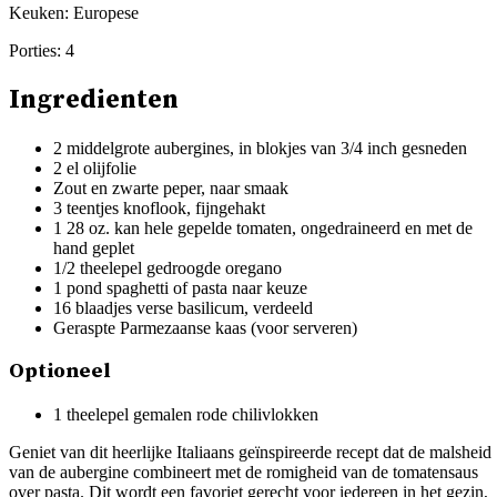
Keuken:
Europese
Porties:
4
Ingredienten
2 middelgrote aubergines, in blokjes van 3/4 inch gesneden
2 el olijfolie
Zout en zwarte peper, naar smaak
3 teentjes knoflook, fijngehakt
1 28 oz. kan hele gepelde tomaten, ongedraineerd en met de
hand geplet
1/2 theelepel gedroogde oregano
1 pond spaghetti of pasta naar keuze
16 blaadjes verse basilicum, verdeeld
Geraspte Parmezaanse kaas (voor serveren)
Optioneel
1 theelepel gemalen rode chilivlokken
Geniet van dit heerlijke Italiaans geïnspireerde recept dat de malsheid
van de aubergine combineert met de romigheid van de tomatensaus
over pasta. Dit wordt een favoriet gerecht voor iedereen in het gezin,