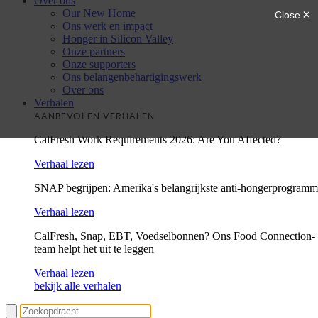
Over ons
Our New Home
Ons werk en impact
Honger in Silicon Valley
Onze partners
Onze supporters
Ons belangenbehartigingswerk
Over ons
Verhalen
AANBEVOLEN VERHALEN
CalFresh Work Requirements 2026: Are You Affected?
Verhaal lezen
SNAP begrijpen: Amerika's belangrijkste anti-hongerprogram
Verhaal lezen
CalFresh, Snap, EBT, Voedselbonnen? Ons Food Connection-
team helpt het uit te leggen
Verhaal lezen
bekijk alle verhalen