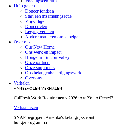
Voedingscentrum
Hulp geven
Doneer fondsen
Start een inzamelingsactie
Vrijwilliger
Doneer eten
Legacy verlaten
Andere manieren om te helpen
Over ons
Our New Home
Ons werk en impact
Honger in Silicon Valley
Onze partners
Onze supporters
Ons belangenbehartigingswerk
Over ons
Verhalen
AANBEVOLEN VERHALEN
CalFresh Work Requirements 2026: Are You Affected?
Verhaal lezen
SNAP begrijpen: Amerika's belangrijkste anti-
hongerprogramma