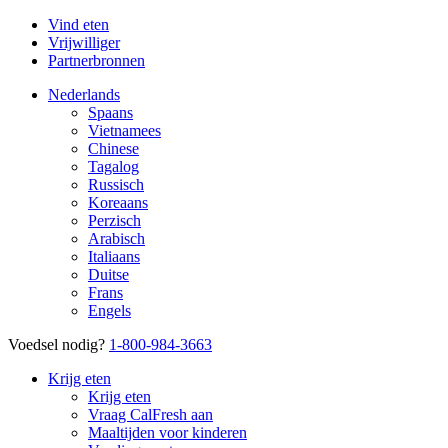
Vind eten
Vrijwilliger
Partnerbronnen
Nederlands
Spaans
Vietnamees
Chinese
Tagalog
Russisch
Koreaans
Perzisch
Arabisch
Italiaans
Duitse
Frans
Engels
Voedsel nodig?
1-800-984-3663
Krijg eten
Krijg eten
Vraag CalFresh aan
Maaltijden voor kinderen