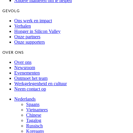
Andere manieren om te helpen
GEVOLG
Ons werk en impact
Verhalen
Honger in Silicon Valley
Onze partners
Onze supporters
OVER ONS
Over ons
Newsroom
Evenementen
Ontmoet het team
Werkgelegenheid en cultuur
Neem contact op
Nederlands
Spaans
Vietnamees
Chinese
Tagalog
Russisch
Koreaans