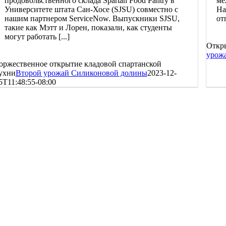
продовольственного склада Spartan Food Pantry в
ме
Университете штата Сан-Хосе (SJSU) совместно с
Ha
нашим партнером ServiceNow. Выпускники SJSU,
от
такие как Мэтт и Лорен, показали, как студенты
могут работать [...]
Откры
урож
оржественное открытие кладовой спартанской
ухни
Второй урожай Силиконовой долины
2023-12-
5T11:48:55-08:00