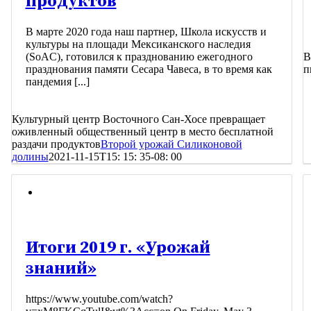
продуктов
В марте 2020 года наш партнер, Школа искусств и
культуры на площади Мексиканского наследия
(SoAC), готовился к празднованию ежегодного
В
празднования памяти Сесара Чавеса, в то время как
п
пандемия [...]
Культурный центр Восточного Сан-Хосе превращает
оживленный общественный центр в место бесплатной
раздачи продуктов
Второй урожай Силиконовой
долины
2021-11-15T15: 15: 35-08: 00
Итоги 2019 г. «Урожай
знаний»
https://www.youtube.com/watch?