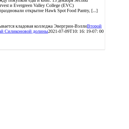
жду покупкой еды и книг. 13 декабря Second
rvest и Evergreen Valley College (EVC)
праздновали открытие Hawk Spot Food Pantry, [...]
вается кладовая колледжа Эвергрин-Вэлли
Второй
ай Силиконовой долины
2021-07-09T10: 16: 19-07: 00