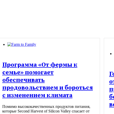
Программа «От фермы к
семье» помогает
Г
обеспечивать
о
продовольствием и бороться
п
с изменением климата
б
в
Помимо высококачественных продуктов питания,
которые Second Harvest of Silicon Valley спасает от