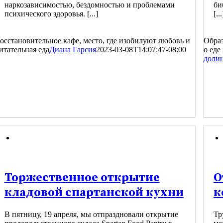
наркозависимостью, бездомностью и проблемами
би
психического здоровья. [...]
[...
осстановительное кафе, место, где изобилуют любовь и
Образ
итательная еда
Диана Гарсия
2023-03-08T14:07:47-08:00
о еде
доли
Торжественное открытие
О
кладовой спартанской кухни
к
В пятницу, 19 апреля, мы отпраздновали открытие
Тр