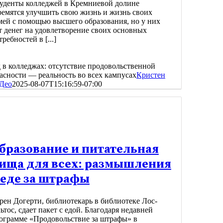
уденты колледжей в Кремниевой долине
ремятся улучшить свою жизнь и жизнь своих
мей с помощью высшего образования, но у них
т денег на удовлетворение своих основных
требностей в [...]
 в колледжах: отсутствие продовольственной
асности — реальность во всех кампусах
Кристен
 Део
2025-08-07T15:16:59-07:00
бразование и питательная
ища для всех: размышления
 еде за штрафы
рен Догерти, библиотекарь в библиотеке Лос-
ьтос, сдает пакет с едой. Благодаря недавней
ограмме «Продовольствие за штрафы» в