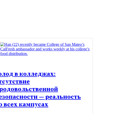
олод в колледжах:
тсутствие
родовольственной
езопасности — реальность
о всех кампусах