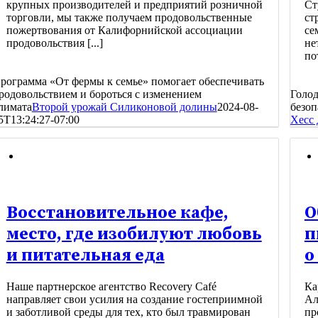
крупных производителей и предприятий розничной
Ст
торговли, мы также получаем продовольственные
ст
пожертвования от Калифорнийской ассоциации
се
продовольствия [...]
не
по
рограмма «От фермы к семье» помогает обеспечивать
родовольствием и бороться с изменением
Голод
лимата
Второй урожай Силиконовой долины
2024-08-
безоп
5T13:24:27-07:00
Хесс
Восстановительное кафе,
О
место, где изобилуют любовь
п
и питательная еда
о
Наше партнерское агентство Recovery Café
Ка
направляет свои усилия на создание гостеприимной
Ал
и заботливой среды для тех, кто был травмирован
пр