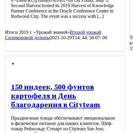
v=xM8FKCqTulI&yt%3Acc=on On Friday, May 3,
Second Harvest hosted its 2019 Harvest of Knowledge
Partner Conference at the Oracle Conference Center in
Redwood City. The event was a success with [...]
Итоги 2019 г. «Урожай знаний»
Второй урожай
Силиконовой долины
2021-10-29T14: 44: 58-07: 00
Т
к
1
150 индеек, 500 фунтов
картофеля и День
благодарения в Cityteam
Праздничные блюда обеспечивают эмоциональное
и физическое питание для наших клиентов. Шеф-
повар Рейнольдс Стюарт из Cityteam San Jose,