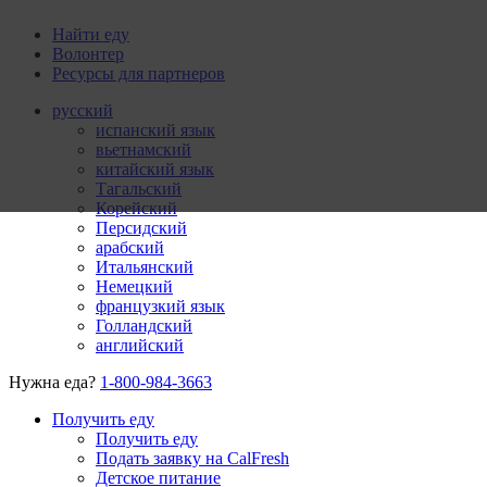
Найти еду
Волонтер
Ресурсы для партнеров
русский
испанский язык
вьетнамский
китайский язык
Тагальский
Корейский
Персидский
арабский
Итальянский
Немецкий
французкий язык
Голландский
английский
Нужна еда?
1-800-984-3663
Получить еду
Получить еду
Подать заявку на CalFresh
Детское питание