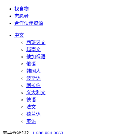
找食物
志愿者
合作伙伴资源
中文
西班牙文
越南文
他加禄语
俄语
韩国人
波斯语
阿拉伯
义大利文
德语
法文
荷兰语
英语
需要食物吗？
1-800-984-3663