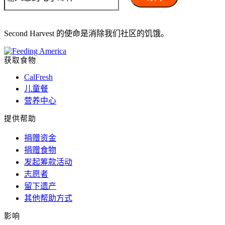
Second Harvest 的使命是消除我们社区的饥饿。
获取食物
CalFresh
儿童餐
营养中心
提供帮助
捐赠资金
捐赠食物
发起筹款活动
志愿者
留下遗产
其他帮助方式
影响