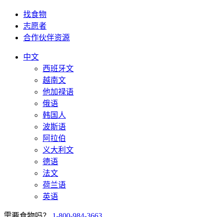
找食物
志愿者
合作伙伴资源
中文
西班牙文
越南文
他加禄语
俄语
韩国人
波斯语
阿拉伯
义大利文
德语
法文
荷兰语
英语
需要食物吗？
1-800-984-3663