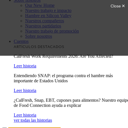
Sobre nosotros
Our New Home
Nuestro trabajo e impacto
Hambre en Silicon Valley
Nuestros compañeros
Nuestros partidarios
Nuestro trabajo de promoción
Sobre nosotros
Cuentos
ARTÍCULOS DESTACADOS
CalFresh Work Requirements 2026: Are You Affected?
Leer historia
Entendiendo SNAP: el programa contra el hambre más
importante de Estados Unidos
Leer historia
¿CalFresh, Snap, EBT, cupones para alimentos? Nuestro equip
de Food Connection ayuda a explicar
Leer historia
ver todas las historias