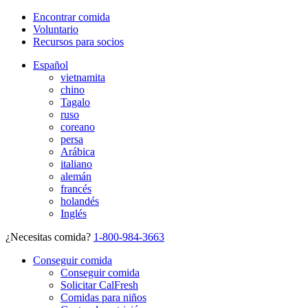
Encontrar comida
Voluntario
Recursos para socios
Español
vietnamita
chino
Tagalo
ruso
coreano
persa
Arábica
italiano
alemán
francés
holandés
Inglés
¿Necesitas comida?
1-800-984-3663
Conseguir comida
Conseguir comida
Solicitar CalFresh
Comidas para niños