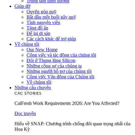
Trung tâm dinh dưỡng
Giúp đỡ
Quyên góp quỹ
Bắt đầu một buổi gây quỹ
Tình nguyện viên
Tặng đồ ăn
Để lại di sản
Các cách khác để trợ giúp
Về chúng tôi
Our New Home
Công việc và tác động của chúng tôi
Đói ở Thung lũng Silicon
Những cộng sự của chúng ta
Những người hỗ trợ của chúng tôi
Công việc Vận động của Chúng tôi
Về chúng tôi
Những câu chuyện
CÁC STORIES
CalFresh Work Requirements 2026: Are You Affected?
Đọc truyện
Hiểu về SNAP: Chương trình chống đói quan trọng nhất của
Hoa Kỳ