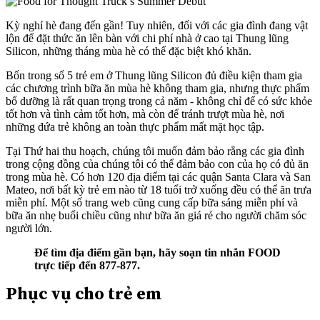
Kỳ nghỉ hè đang đến gần! Tuy nhiên, đối với các gia đình đang vật
lộn để đặt thức ăn lên bàn với chi phí nhà ở cao tại Thung lũng
Silicon, những tháng mùa hè có thể đặc biệt khó khăn.
Bốn trong số 5 trẻ em ở Thung lũng Silicon đủ điều kiện tham gia
các chương trình bữa ăn mùa hè không tham gia, nhưng thực phẩm
bổ dưỡng là rất quan trọng trong cả năm - không chỉ để có sức khỏe
tốt hơn và tình cảm tốt hơn, mà còn để tránh trượt mùa hè, nơi
những đứa trẻ không an toàn thực phẩm mất mặt học tập.
Tại Thứ hai thu hoạch, chúng tôi muốn đảm bảo rằng các gia đình
trong cộng đồng của chúng tôi có thể đảm bảo con của họ có đủ ăn
trong mùa hè. Có hơn 120 địa điểm tại các quận Santa Clara và San
Mateo, nơi bất kỳ trẻ em nào từ 18 tuổi trở xuống đều có thể ăn trưa
miễn phí. Một số trang web cũng cung cấp bữa sáng miễn phí và
bữa ăn nhẹ buổi chiều cũng như bữa ăn giá rẻ cho người chăm sóc
người lớn.
Để tìm địa điểm gần bạn, hãy soạn tin nhắn FOOD
trực tiếp đến 877-877.
Phục vụ cho trẻ em