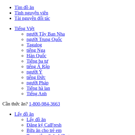
Tìm đồ ăn
Tình nguyện viên
Tài nguyên đối tác
Tiếng Việt
người Tây Ban Nha
người Trung Quốc
Tagalog
tiếng Nga
Hàn Quốc
Tiếng ba tư
tiếng Ả Rập
người Ý
tiếng Đức
người Pháp
Tiếng hà lan
Tiếng Anh
Cần thức ăn?
1-800-984-3663
Lấy đồ ăn
Lấy đồ ăn
Đăng ký CalFresh
Bữa ăn cho trẻ em