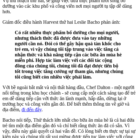
Vụ thu hoạch thứ hai, sẽ giúp việc đưa thực phẩm tươi sống bổ
dưỡng vào các khu phố và công viên nơi mọi người tụ tập dễ dàng
hơn.
Giám đốc điều hành Harvest thứ hai Leslie Bacho phản ánh:
Có rất nhiều thực phẩm bổ dưỡng cho mọi người,
nhưng thách thức đã được đưa vào tay những
người cần nó. Đói có thể gây hậu quả tàn khốc cho
trẻ em, vì vậy chúng tôi tập trung vào việc tăng cả
nhận thức và khả năng tiếp cận các bữa ăn mùa hè
miễn phí. Hợp tác làm việc với các đối tác cộng
đồng của chúng tôi, chúng tôi đã đạt được tiến bộ
tốt trong việc tăng cường sự tham gia, nhưng chúng
tôi cũng biết còn nhiều việc phải làm.
Với bề ngoài bắt mắt và nội thất hàng đầu, Chef Dalton - một người
nổi tiếng trong khu học chánh - sẽ cung cấp một cách sáng tạo để trẻ
em dễ dàng tiếp cận với thức ăn lành mạnh, hấp dẫn, dừng lại ở
trường học và công viên gần đó. Để biết thêm thông tin về giờ và
địa điểm,
đi đến đây
.
Bacho nói tiếp, Thử thách lớn nhất cho bữa ăn mùa hè là cả hai đứa
trẻ tìm một địa điểm gần đó và chỉ biết rằng thức ăn đã có sẵn. Vì
vậy, điều này giải quyết cả hai vấn đề. Có lòng biết ơn thực sự tại sự
kiện này và chúng tôi rất vui mừng được tiếp tục làm việc với cộng