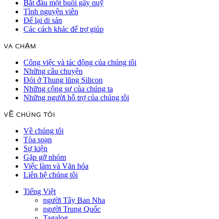
Bắt đầu một buổi gây quỹ
Tình nguyện viên
Để lại di sản
Các cách khác để trợ giúp
VA CHẠM
Công việc và tác động của chúng tôi
Những câu chuyện
Đói ở Thung lũng Silicon
Những cộng sự của chúng ta
Những người hỗ trợ của chúng tôi
VỀ CHÚNG TÔI
Về chúng tôi
Tòa soạn
Sự kiện
Gặp gỡ nhóm
Việc làm và Văn hóa
Liên hệ chúng tôi
Tiếng Việt
người Tây Ban Nha
người Trung Quốc
Tagalog