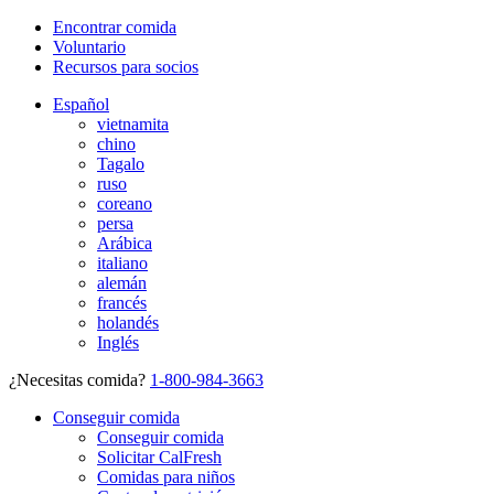
Encontrar comida
Voluntario
Recursos para socios
Español
vietnamita
chino
Tagalo
ruso
coreano
persa
Arábica
italiano
alemán
francés
holandés
Inglés
¿Necesitas comida?
1-800-984-3663
Conseguir comida
Conseguir comida
Solicitar CalFresh
Comidas para niños