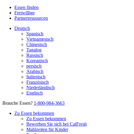
Essen finden
Freiwillige
Partnerressourcen
Deutsch
Spanisch
Vietnamesisch
Chinesisch
Tagalog
Russisch
Koreanisch
persisch
Arabisch
Italienisch
Französisch
Niederländisch
Englisch
Brauche Essen?
1-800-984-3663
Zu Essen bekommen
Zu Essen bekommen
Bewerben Sie sich bei CalFresh
Mahlzeiten für Kinder