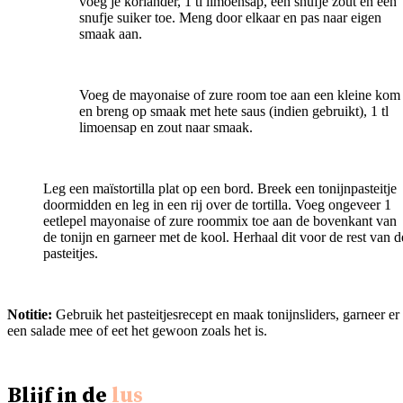
voeg je koriander, 1 tl limoensap, een snufje zout en een
snufje suiker toe. Meng door elkaar en pas naar eigen
smaak aan.
Voeg de mayonaise of zure room toe aan een kleine kom
en breng op smaak met hete saus (indien gebruikt), 1 tl
limoensap en zout naar smaak.
Leg een maïstortilla plat op een bord. Breek een tonijnpasteitje
doormidden en leg in een rij over de tortilla. Voeg ongeveer 1
eetlepel mayonaise of zure roommix toe aan de bovenkant van
de tonijn en garneer met de kool. Herhaal dit voor de rest van d
pasteitjes.
Notitie:
Gebruik het pasteitjesrecept en maak tonijnsliders, garneer er
een salade mee of eet het gewoon zoals het is.
Blijf in de
lus