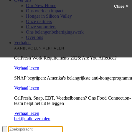
Over ons
Our New Home
Ons werk en impact
Honger in Silicon Valley
Onze partners
Onze supporters
Ons belangenbehartigingswerk
Over ons
Verhalen
AANBEVOLEN VERHALEN
CalFresh Work Requirements 2026: Are You Affected?
Verhaal lezen
SNAP begrijpen: Amerika's belangrijkste anti-hongerprogram
Verhaal lezen
CalFresh, Snap, EBT, Voedselbonnen? Ons Food Connection-
team helpt het uit te leggen
Verhaal lezen
bekijk alle verhalen