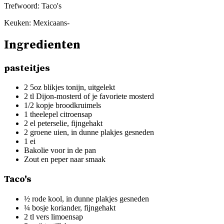
Trefwoord:
Taco's
Keuken:
Mexicaans-
Ingredienten
pasteitjes
2 5oz blikjes tonijn, uitgelekt
2 tl Dijon-mosterd of je favoriete mosterd
1/2 kopje broodkruimels
1 theelepel citroensap
2 el peterselie, fijngehakt
2 groene uien, in dunne plakjes gesneden
1 ei
Bakolie voor in de pan
Zout en peper naar smaak
Taco's
½ rode kool, in dunne plakjes gesneden
¼ bosje koriander, fijngehakt
2 tl vers limoensap