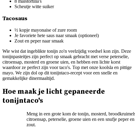
8 maïstortilla's
Scheutje witte suiker
Tacosaus
½ kopje mayonaise of zure room
Je favoriete hete saus naar smaak (optioneel)
Zout en peper naar smaak
Wie wist dat ingeblikte tonijn zo'n veelzijdig voedsel kon zijn. Deze
tonijnpasteitjes zijn perfect op smaak gebracht met verse peterselie,
citroensap, mosterd en groene uien, en hebben een lichte korst
waardoor ze perfect zijn voor taco's. Top met onze koolsla en pittige
mayo. We zijn dol op dit tonijntaco-recept voor een snelle en
gemakkelijke dinermaaltijd.
Hoe maak je licht gepaneerde
tonijntaco's
Meng in een grote kom de tonijn, mosterd, broodkruimel
citroensap, peterselie, groene uien en een snufje peper en
zout.