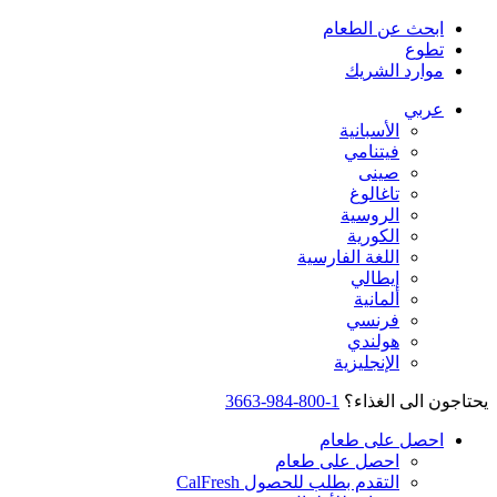
ابحث عن الطعام
تطوع
موارد الشريك
عربي
الأسبانية
فيتنامي
صينى
تاغالوغ
الروسية
الكورية
اللغة الفارسية
إيطالي
ألمانية
فرنسي
هولندي
الإنجليزية
يحتاجون الى الغذاء؟
1-800-984-3663
احصل على طعام
احصل على طعام
التقدم بطلب للحصول CalFresh