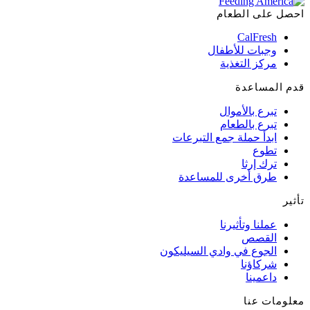
احصل على الطعام
CalFresh
وجبات للأطفال
مركز التغذية
قدم المساعدة
تبرع بالأموال
تبرع بالطعام
ابدأ حملة جمع التبرعات
تطوع
ترك إرثا
طرق أخرى للمساعدة
تأثير
عملنا وتأثيرنا
القصص
الجوع في وادي السيليكون
شركاؤنا
داعمينا
معلومات عنا