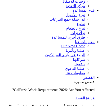
وجبات للأطفال
مركز التغذية
قدم المساعدة
تبرع بالأموال
ابدأ حملة جمع التبرعات
تطوع
تبرع بالطعام
ترك تراث
طرق أخرى للمساعدة
معلومات عنا
Our New Home
عملنا وتأثيرنا
الجوع في وادي السيليكون
شركاؤنا
داعمينا
عملنا الدعوي
معلومات عنا
القصص
قصص مميزة
CalFresh Work Requirements 2026: Are You Affected?
قراءة القصة