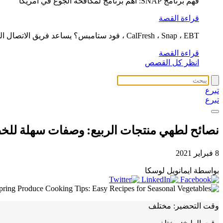
فهم برنامج SNAP: أهم برنامج لمكافحة الجوع في أمريكا
قراءة القصة
CalFresh ، Snap ، EBT ، فود ستامبس؟ يساعد فريق الاتصال الغذائي لدينا في التوضيح
قراءة القصة
انظر كل القصص
تبرع
تبرع
نصائح لطهي منتجات الربيع: وصفات سهلة للخ
8 فبراير 2021
بواسطة ايمانويل لوسكا
وقت التحضير:
مختلف