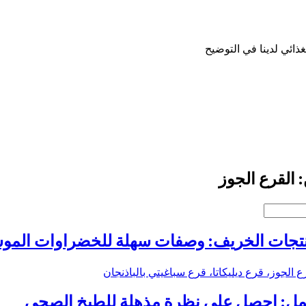
 القرع الجوز
تجات الخريف: وصفات سهلة للخضراوات المو
ع الجوز، قرع ديليكاتا، قرع سباغيتي بالباذنجان
العمل: احصل على نظرة مذهلة للطبخ الصحي