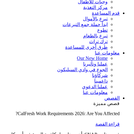
وجبات للأطفال
مركز التغذية
قدم المساعدة
تبرع بالأموال
ابدأ حملة جمع التبرعات
تطوع
تبرع بالطعام
ترك تراث
طرق أخرى للمساعدة
معلومات عنا
Our New Home
عملنا وتأثيرنا
الجوع في وادي السيليكون
شركاؤنا
داعمينا
عملنا الدعوي
معلومات عنا
القصص
قصص مميزة
CalFresh Work Requirements 2026: Are You Affected?
قراءة القصة