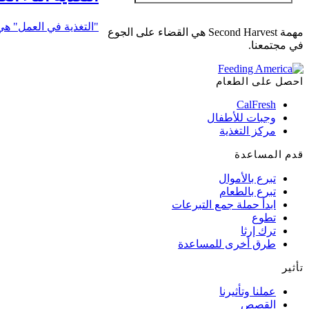
"التغذية في العمل" هي 
مهمة Second Harvest هي القضاء على الجوع
في مجتمعنا.
احصل على الطعام
CalFresh
وجبات للأطفال
مركز التغذية
قدم المساعدة
تبرع بالأموال
تبرع بالطعام
ابدأ حملة جمع التبرعات
تطوع
ترك إرثا
طرق أخرى للمساعدة
تأثير
عملنا وتأثيرنا
القصص