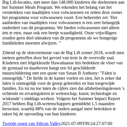
Big Lift-locaties, met meer dan 148.000 kinderen die deelnemen aan
het Summer Meals Program. We erkenden het belang van het
verstrekken van maaltijden voor volwassenen en zetten deze zomer
het programma voor volwassenen voort. Een beheerder zei: 'Het
aanbieden van maaltijden voor volwassenen is een zeer belangrijk
onderdeel van dit programma. We bieden volwassenen niet alleen
iets te eten, maar ook een beetje waardigheid. Onze vrijwilligers
zouden geen deel uitmaken van dit programma als we hongerige
familieleden moesten afwijzen. ”
Zittend op de slotceremonie van de Big Lift zomer 2018, wordt men
meteen getroffen door het gevoel van trots in de overvolle zaal.
Kinderen met felgekleurde Hawaiiaanse leis bedekken de vloer van
de gymzaal en daarboven hangt een fel geschilderde
muurschildering met een quote van Susan B Anthony: "Falen is
onmogelijk." De liefde in de kamer voelen en zien, het is zeker dat
falen
is
onmogelijk voor de groep geleerden en hun toegewijde
families. En tot nu toe laten de cijfers zien dat alfabetiseringslessen 's
ochtends en ervaringsleren in wetenschap, kunst, technologie en
wiskunde' s middags werken. Volgens het Summer Impact Report
2017 hebben Big Lift-wetenschappers gemiddeld 1,5 maanden
leeswinst, waarbij 88% van de ouders aangaf meer betrokken te
raken bij de opvoeding van hun kinderen.
Tweede oogst van Silicon Valley
2021-07-09T09:24:27-07:00