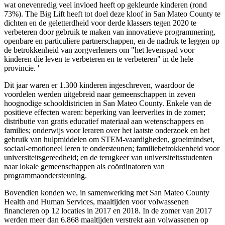
wat onevenredig veel invloed heeft op gekleurde kinderen (rond
73%). The Big Lift heeft tot doel deze kloof in San Mateo County te
dichten en de geletterdheid voor derde klassers tegen 2020 te
verbeteren door gebruik te maken van innovatieve programmering,
openbare en particuliere partnerschappen, en de nadruk te leggen op
de betrokkenheid van zorgverleners om "het levenspad voor
kinderen die leven te verbeteren en te verbeteren" in de hele
provincie. '
Dit jaar waren er 1.300 kinderen ingeschreven, waardoor de
voordelen werden uitgebreid naar gemeenschappen in zeven
hoognodige schooldistricten in San Mateo County. Enkele van de
positieve effecten waren: beperking van leerverlies in de zomer;
distributie van gratis educatief materiaal aan wetenschappers en
families; onderwijs voor leraren over het laatste onderzoek en het
gebruik van hulpmiddelen om STEM-vaardigheden, groeimindset,
sociaal-emotioneel leren te ondersteunen; familiebetrokkenheid voor
universiteitsgereedheid; en de terugkeer van universiteitsstudenten
naar lokale gemeenschappen als coördinatoren van
programmaondersteuning.
Bovendien konden we, in samenwerking met San Mateo County
Health and Human Services, maaltijden voor volwassenen
financieren op 12 locaties in 2017 en 2018. In de zomer van 2017
werden meer dan 6.868 maaltijden verstrekt aan volwassenen op