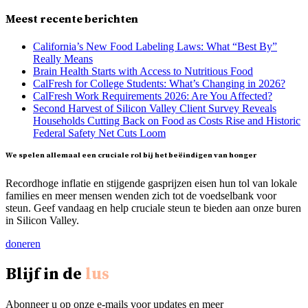
Meest recente berichten
California’s New Food Labeling Laws: What “Best By”
Really Means
Brain Health Starts with Access to Nutritious Food
CalFresh for College Students: What’s Changing in 2026?
CalFresh Work Requirements 2026: Are You Affected?
Second Harvest of Silicon Valley Client Survey Reveals
Households Cutting Back on Food as Costs Rise and Historic
Federal Safety Net Cuts Loom
We spelen allemaal een cruciale rol bij het beëindigen van honger
Recordhoge inflatie en stijgende gasprijzen eisen hun tol van lokale
families en meer mensen wenden zich tot de voedselbank voor
steun. Geef vandaag en help cruciale steun te bieden aan onze buren
in Silicon Valley.
doneren
Blijf in de
lus
Abonneer u op onze e-mails voor updates en meer