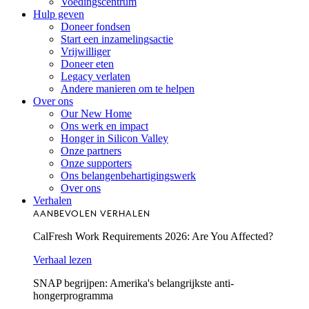
Voedingscentrum
Hulp geven
Doneer fondsen
Start een inzamelingsactie
Vrijwilliger
Doneer eten
Legacy verlaten
Andere manieren om te helpen
Over ons
Our New Home
Ons werk en impact
Honger in Silicon Valley
Onze partners
Onze supporters
Ons belangenbehartigingswerk
Over ons
Verhalen
AANBEVOLEN VERHALEN
CalFresh Work Requirements 2026: Are You Affected?
Verhaal lezen
SNAP begrijpen: Amerika's belangrijkste anti-
hongerprogramma