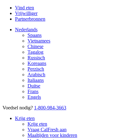
Vind eten
Vrijwilliger
Partnerbronnen
Nederlands
Spaans
Vietnamees
Chinese
Tagalog
Russisch
Koreaans
Perzisch
Arabisch
Italiaans
Duitse
Frans
Engels
Voedsel nodig?
1-800-984-3663
Krijg eten
Krijg eten
Vraag CalFresh aan
Maaltijden voor kinderen