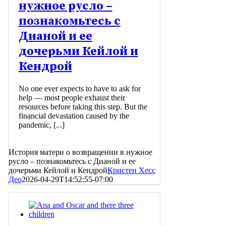
нужное русло –
познакомьтесь с
Дианой и ее
дочерьми Кейлой и
Кендрой
No one ever expects to have to ask for
help — most people exhaust their
resources before taking this step. But the
financial devastation caused by the
pandemic, [...]
История матери о возвращении в нужное
русло – познакомьтесь с Дианой и ее
дочерьми Кейлой и Кендрой
Кристен Хесс
Део
2026-04-29T14:52:55-07:00