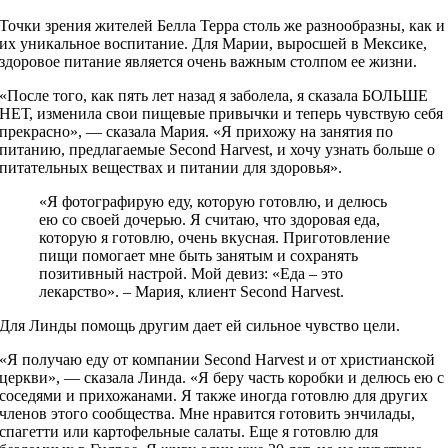
Точки зрения жителей Белла Терра столь же разнообразны, как и
их уникальное воспитание. Для Марии, выросшей в Мексике,
здоровое питание является очень важным столпом ее жизни.
«После того, как пять лет назад я заболела, я сказала БОЛЬШЕ
НЕТ, изменила свои пищевые привычки и теперь чувствую себя
прекрасно», — сказала Мария. «Я прихожу на занятия по
питанию, предлагаемые Second Harvest, и хочу узнать больше о
питательных веществах и питании для здоровья».
«Я фотографирую еду, которую готовлю, и делюсь
ею со своей дочерью. Я считаю, что здоровая еда,
которую я готовлю, очень вкусная. Приготовление
пищи помогает мне быть занятым и сохранять
позитивный настрой. Мой девиз: «Еда – это
лекарство». – Мария, клиент Second Harvest.
Для Линды помощь другим дает ей сильное чувство цели.
«Я получаю еду от компании Second Harvest и от христианской
церкви», — сказала Линда. «Я беру часть коробки и делюсь ею с
соседями и прихожанами. Я также иногда готовлю для других
членов этого сообщества. Мне нравится готовить энчилады,
спагетти или картофельные салаты. Еще я готовлю для