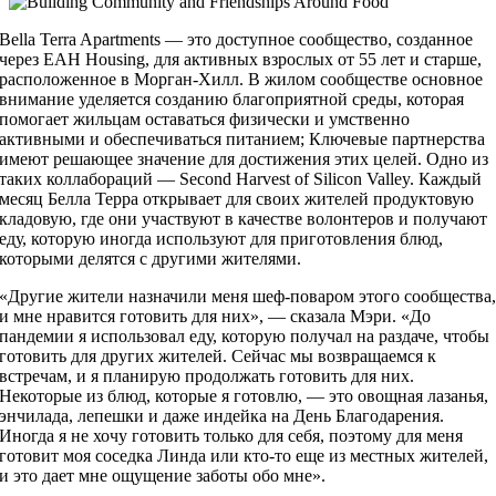
Bella Terra Apartments — это доступное сообщество, созданное
через EAH Housing, для активных взрослых от 55 лет и старше,
расположенное в Морган-Хилл. В жилом сообществе основное
внимание уделяется созданию благоприятной среды, которая
помогает жильцам оставаться физически и умственно
активными и обеспечиваться питанием; Ключевые партнерства
имеют решающее значение для достижения этих целей. Одно из
таких коллабораций — Second Harvest of Silicon Valley. Каждый
месяц Белла Терра открывает для своих жителей продуктовую
кладовую, где они участвуют в качестве волонтеров и получают
еду, которую иногда используют для приготовления блюд,
которыми делятся с другими жителями.
«Другие жители назначили меня шеф-поваром этого сообщества
и мне нравится готовить для них», — сказала Мэри. «До
пандемии я использовал еду, которую получал на раздаче, чтобы
готовить для других жителей. Сейчас мы возвращаемся к
встречам, и я планирую продолжать готовить для них.
Некоторые из блюд, которые я готовлю, — это овощная лазанья,
энчилада, лепешки и даже индейка на День Благодарения.
Иногда я не хочу готовить только для себя, поэтому для меня
готовит моя соседка Линда или кто-то еще из местных жителей,
и это дает мне ощущение заботы обо мне».