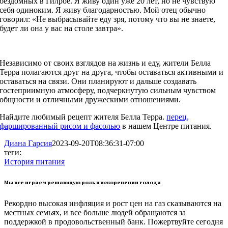
бездомных в Гилрое. Я живу один уже 20 лет, но не чувствую
себя одиноким. Я живу благодарностью. Мой отец обычно
говорил: «Не выбрасывайте еду зря, потому что вы не знаете,
будет ли она у вас на столе завтра».
Независимо от своих взглядов на жизнь и еду, жители Белла
Терра полагаются друг на друга, чтобы оставаться активными и
оставаться на связи. Они планируют и дальше создавать
гостеприимную атмосферу, подчеркнутую сильным чувством
общности и отличными дружескими отношениями.
Найдите любимый рецепт жителя Белла Терра.
перец,
фаршированный рисом и фасолью
в нашем Центре питания.
Диана Гарсия
2023-09-20T08:36:31-07:00
теги:
История питания
Мы все играем решающую роль в искоренении голода
Рекордно высокая инфляция и рост цен на газ сказываются на
местных семьях, и все больше людей обращаются за
поддержкой в продовольственный банк. Пожертвуйте сегодня