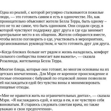
Одна из реалий, с которой регулярно сталкиваются пожилые
люди, — это готовить самим и есть в одиночестве. Но, как
проницательно объясняют жители Белла Терра, быть одному –
это не то же самое, что быть одиноким. Они создали среду, в
которой чувствуют поддержку друг друга и где еда занимает
центральное место в их общении. Жители собираются вместе,
чтобы весело поговорить о еде, участвовать в мероприятиях,
организованных руководством, и часто готовить друг для друга.
«Когда близких больше нет рядом и жизнь наладилась, комфорт
сильного сообщества помогает вам выжить», — сказала
Розалинда, жительница Белла Терра.
Многие блюда, которые они готовят, во многом основаны на их
детских впечатлениях. Для Мэри ее коренное происхождение и
тесные отношения с бабушкой по отцовской линии позволили
ей наслаждаться едой без чувства вины и минимизировать
пищевые отходы.
«Мне не нравится жить на ограничительных диетах», — сказала
Мэри. «Я наслаждаюсь едой, и когда я ем, я не чувствую себя
виноватым. Я стараюсь следовать советам врача, но также
уважаю и свои предпочтения».