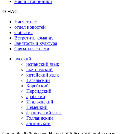
Наши сторонники
О НАС
Насчет нас
отдел новостей
События
Встретить команду
Занятость и культура
Связаться с нами
русский
испанский язык
вьетнамский
китайский язык
Тагальский
Корейский
Персидский
арабский
Итальянский
Немецкий
французкий язык
Голландский
английский
Copyright 2026 Second Harvest of Silicon Valley
Все права