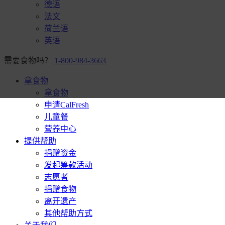
德语
法文
荷兰语
英语
需要食物吗？
1-800-984-3663
拿食物
拿食物
申请CalFresh
儿童餐
营养中心
提供帮助
捐赠资金
发起筹款活动
志愿者
捐赠食物
离开遗产
其他帮助方式