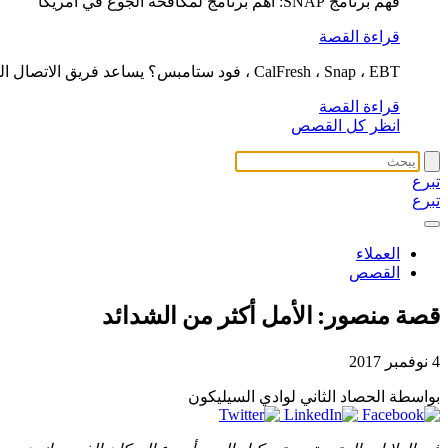
فهم برنامج SNAP: أهم برنامج لمكافحة الجوع في أمريكا
قراءة القصة
CalFresh ، Snap ، EBT ، فود ستامبس؟ يساعد فريق الاتصال الغذائي لدينا في التوضيح
قراءة القصة
انظر كل القصص
تبرع
تبرع
العملاء
القصص
قصة منصور: الأمل أكثر من الشدائد
4 نوفمبر 2017
بواسطة الحصاد الثاني لوادي السيليكون