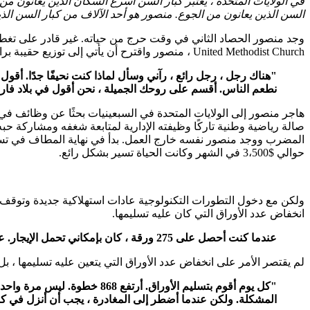
السن الذين يعانون من الجوع. منصور هو أحد الآلاف من كبار السن الذين يعتمدون على الطعام من  Harvest
United Methodist Church ، منصور واقترح أن يأتي إلى توزيع حقيبة براون لكبار السن.
"هناك رجل ، رجل رائع ، رآني وسأل لماذا كنت نحيفًا جدًا. أقول
نطعم الناس. أقسم على روحك الجميلة ، نحن
أقول في بلاد فارس ،
المضرب ووجد منصور نفسه خارج العمل. بدأ في نهاية المطاف في تسليم
حوالي $3،500 في الشهر وكانت الحياة تسير بشكل رائع.
ولكن مع دخول التطورات التكنولوجية عادات استهلاكية جديدة وتوقف الن
انخفاض عدد الأوراق التي كان عليه تسليمها.
عندما كنت أحصل على 275 ورقة ، كان بإمكاني تحمل الإيجار. عندما هبطت إلى 210 ، لم أستطع دفع الإيجار. عندما هبطت إلى 110 ، كنت أعيش في سيارتي. الآن أقوم بتسليم 67 ورقة ".
لم يقتصر الأمر على انخفاض عدد الأوراق التي يتعين عليه تسليمها ،
المشكلة. ولكن عندما أضطر إلى المغادرة ، يجب أن أنزل في 