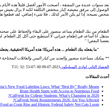
بعد سنوات عديدة من المشقة ، أصبحت الأمور أفضل قليلاً هذه الأيام با
شخص نصيحة. إذا لم يكن الأمر كذلك ، فلا شيء إضافي. لقد قطعوا هاتف
الطعام من بنك الطعام يساعد منصور على البقاء والحفاظ على صحته. 
بعضنا البعض! "
"ما يفعله بنك الطعام ... هذه أمريكا! هذه أمريكا الحقيقية. يجعل
** يمكنك مساعدة منصور والعديد من كبار السن والعائلات المحتاجة ف
الحصاد الثاني لوادي السيليكون
2021-07-09 T11: 32: 53-07: 00
أحدث المقالات
rnia’s New Food Labeling Laws: What “Best By” Really Means
Brain Health Starts with Access to Nutritious Food
CalFresh for College Students: What’s Changing in 2026?
CalFresh Work Requirements 2026: Are You Affected?
 Food as Costs Rise and Historic Federal Safety Net Cuts Loom