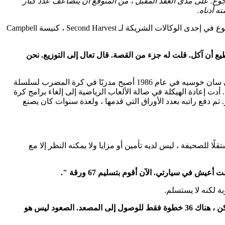
يعانون من انعدام الأمن الغذائي. حاليا ، واحد من كل 12 من كبار السن يواجهون الجوع. على مدى العقد المقبل ، من المتوقع أن يتضاعف عدد كبار
وجد منصور الحصاد الثاني في وقت حرج من حياته. غير قادر على تغطية نفقاته ، كان يعيش في سيارته وانخفض إلى 95 رطلاً فقط. رأى متطوع في إحدى الوكالات الشريكة لـ Second Harvest ، كنيسة Campbell
طيع أن آكل. قلت له جزء من القصة. قال تعال إلى التوزيع. نحن
هاجر منصور إلى الولايات المتحدة في السبعينيات بحثًا عن وظائف في مجال الأعمال. كان أيضًا لاعب كرة مضرب متعطشًا ، وعند انتقاله إلى سان خوسيه في عام 1986 أصبح مدربًا في كرة المضرب لسلسلة
ركًا وظيفته الإدارية لمتابعة شغفه ومشاركة حبه للرياضة مع الآخرين. كان مدرب كرة المضرب للسنوات ال 26 المقبلة. أدت إعادة الهيكلة في صالة الألعاب الرياضية إلى إلغاء برامج كرة
دفع راتبه بعدد الأوراق التي قدمها ، ولعدة سنوات كان يصنع
 للصحيفة ، ليس لديه تأمين أو مزايا ولا يمكنه النظر إلا مع
ة لكنه لا يستسلم.
"كل يوم أقوم بتسليم الأوراق. أرتفع 868 خطوة. ليس مرة واحدة ولكن في يوم واحد. عمري 74 سنة. أسلم في مجمع سكني جميل. ولكن ، هناك 36 خطوة فقط للوصول إلى المصعد. الصعود ليس هو