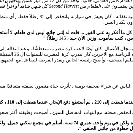
في الولايات المتحدة ، يعتبر كبار السن أسرع السكان الذين 
Second كل شهر. شاهد أو اقرأ قصته أدناه.
 كل ما أفكر به على الفور ... قلت له إنني جائع. ليس لدي طعام. لا أست
 كنت سأموت. وزني الآن جيد ، 145 رطلاً! "
صالة رياضية وطنية تا
 الصحف ، وأصبح رئيسه الخاص ويقدر الفرصة للتفاعل مع الجمهور. تم 
اس عن شراء صحيفة يومية ، تأثرت حياة منصور. بصفته متعاقدًا مستقلًا
 بل انخفض صحته. مع التهاب المفاصل السيئ ، أصبحت وظيفته أكثر صعوب
كل خطوة من جانبي الخلفي ".