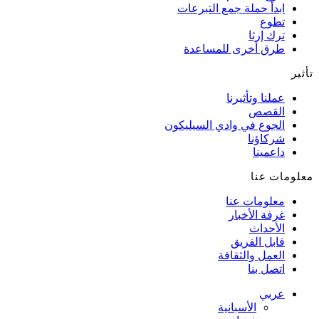
ابدأ حملة جمع التبرعات
تطوع
ترك إرثا
طرق أخرى للمساعدة
تأثير
عملنا وتأثيرنا
القصص
الجوع في وادي السيليكون
شركاؤنا
داعمينا
معلومات عنا
معلومات عنا
غرفة الأخبار
الأحداث
قابل الفريق
العمل والثقافة
اتصل بنا
عربي
الأسبانية