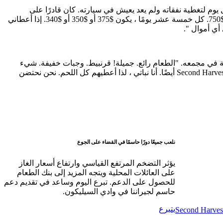
ل يوم لتغطية نفقاته ولم يعد يعيش في سيارته. كان قادرًا على
الوصول إلى مرفق معيشة كبار منخفض التكلفة لكنه لا يزال يعيش من شهر إلى آخر. "إن إيجاري هو $ 1،363. راتبي هو $750. إذا قمت بعمل $750. كل خمسة عشر يومًا ، يكون $375 أو $350 أو $340. إذا أعطاني
أي أموال ".
 في مجمعه. "الطعام رائع. جميلة! قرنبيط. وجبات خفيفة. شيء
مذهل. أنا أساعد في إطعام جيراني. لا أستطيع حتى أكل كل الطعام. لدي ثلاثة شيوخ في الجوار. إنهم سعداء للغاية بالطعام الذي أحضره من Second Harvest أيضًا. أنا نباتي ، لذا أعطيهم كل اللحم. نحن نحتضن
نلعب جميعًا دورًا حاسمًا في القضاء على الجوع
يؤثر التضخم المرتفع القياسي وارتفاع أسعار الغاز
على العائلات المحلية ويتجه المزيد إلى بنك الطعام
للحصول على الدعم. تبرع اليوم وساعد في تقديم دعم
حاسم لجيراننا في وادي السيليكون.
يتبرع
Second Harvest