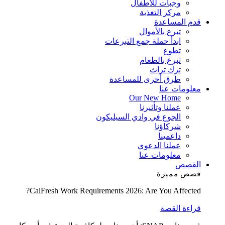
وجبات للأطفال
مركز التغذية
قدم المساعدة
تبرع بالأموال
ابدأ حملة جمع التبرعات
تطوع
تبرع بالطعام
ترك تراث
طرق أخرى للمساعدة
معلومات عنا
Our New Home
عملنا وتأثيرنا
الجوع في وادي السيليكون
شركاؤنا
داعمينا
عملنا الدعوي
معلومات عنا
القصص
قصص مميزة
CalFresh Work Requirements 2026: Are You Affected?
قراءة القصة