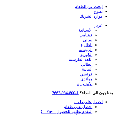
ابحث عن الطعام
تطوع
موارد الشريك
عربي
الأسبانية
فيتنامي
صينى
تاغالوغ
الروسية
الكورية
اللغة الفارسية
إيطالي
ألمانية
فرنسي
هولندي
الإنجليزية
يحتاجون الى الغذاء؟
1-800-984-3663
احصل على طعام
احصل على طعام
التقدم بطلب للحصول CalFresh