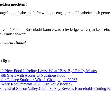
t melden möchten?
 angefangen habe, mich freiwillig zu engagieren. Ich arbeite auch gerne m
m von 4 Frauen. Rosenkohl kann etwas schwieriger zu verpacken sein,
ten. Frauenpower!
det haben. Danke!
träge
ia’s New Food Labeling Laws: What “Best By” Really Means
alth Starts with Access to Nutritious Food
 for College Students: What’s Changing in 2026?
 Work Requirements 2026: Are You Affected?
arvest of Silicon Valley Client Survey Reveals Households Cutting B