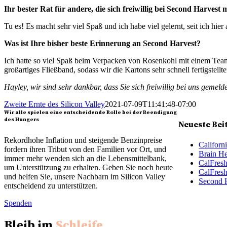
Ihr bester Rat für andere, die sich freiwillig bei Second Harves
Tu es! Es macht sehr viel Spaß und ich habe viel gelernt, seit ich hier
Was ist Ihre bisher beste Erinnerung an Second Harvest?
Ich hatte so viel Spaß beim Verpacken von Rosenkohl mit einem Tea
großartiges Fließband, sodass wir die Kartons sehr schnell fertigstell
Hayley, wir sind sehr dankbar, dass Sie sich freiwillig bei uns gemel
Zweite Ernte des Silicon Valley
2021-07-09T11:41:48-07:00
Wir alle spielen eine entscheidende Rolle bei der Beendigung
des Hungers
Neueste Bei
Rekordhohe Inflation und steigende Benzinpreise
Californ
fordern ihren Tribut von den Familien vor Ort, und
Brain He
immer mehr wenden sich an die Lebensmittelbank,
CalFresh
um Unterstützung zu erhalten. Geben Sie noch heute
CalFresh
und helfen Sie, unsere Nachbarn im Silicon Valley
Second H
entscheidend zu unterstützen.
Spenden
Bleib im
Schleife