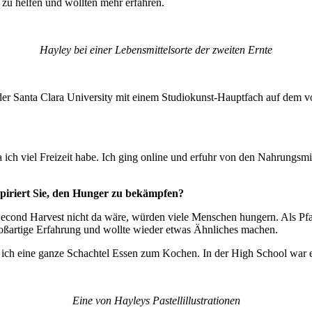
zu helfen und wollten mehr erfahren.
Hayley bei einer Lebensmittelsorte der zweiten Ernte
n der Santa Clara University mit einem Studiokunst-Hauptfach auf dem 
 ich viel Freizeit habe. Ich ging online und erfuhr von den Nahrungsmit
spiriert Sie, den Hunger zu bekämpfen?
Second Harvest nicht da wäre, würden viele Menschen hungern. Als Pfad
roßartige Erfahrung und wollte wieder etwas Ähnliches machen.
ch eine ganze Schachtel Essen zum Kochen. In der High School war ein
Eine von Hayleys Pastellillustrationen