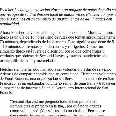
Fletcher le entrega a su vecina Norma un paquete de patas de pollo c
que recogió de su distribución local de autoservicio. Fletcher compar
con sus vecinos en su complejo de apartamentos de 44 unidades con
regularidad.
Ahora Fletcher ha vuelto al trabajo conduciendo para Muni. Un turno
típico es un día de 10 horas lleno de rutas que toman aproximadamente
70 minutos, dependiendo de las demoras. Esto significa que tiene de 5
a 10 minutos entre rutas para descansos y refrigerios. Comer un
almuerzo típico está fuera de discusión, por lo que come frutas y
verduras que obtiene de Second Harvest y muchos sándwiches de
mantequilla de maní y mermelada.
Fletcher siempre ha sido llamado a ser voluntario y estar de servicio.
Además de compartir comida con su comunidad, Fletcher es voluntario
de Food Runners, una organización sin fines de lucro con sede en San
Francisco, es un embajador voluntario senior de SamTrans y trabaja en
el mostrador de información en el Aeropuerto Internacional de San
Francisco.
“Second Harvest me pregunta todo el tiempo, 'Fletch,
siempre eres el primero en la fila, ¿por qué no te ofreces
como voluntario? ¡Ya estás usando un chaleco! Pero no se
dan cuenta de que hay mucho más por hacer cuando traes