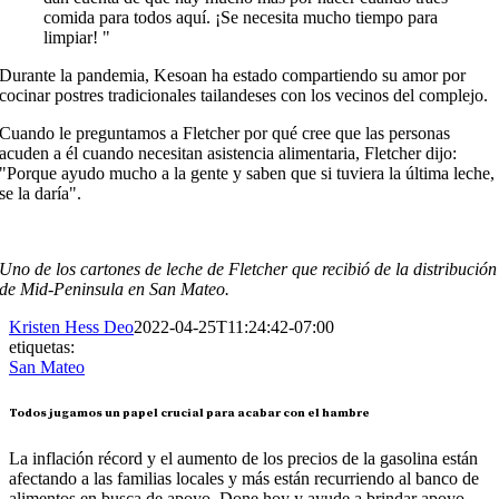
comida para todos aquí. ¡Se necesita mucho tiempo para
limpiar! "
Durante la pandemia, Kesoan ha estado compartiendo su amor por
cocinar postres tradicionales tailandeses con los vecinos del complejo.
Cuando le preguntamos a Fletcher por qué cree que las personas
acuden a él cuando necesitan asistencia alimentaria, Fletcher dijo:
"Porque ayudo mucho a la gente y saben que si tuviera la última leche,
se la daría".
Uno de los cartones de leche de Fletcher que recibió de la distribució
de Mid-Peninsula en San Mateo.
Kristen Hess Deo
2022-04-25T11:24:42-07:00
etiquetas:
San Mateo
Todos jugamos un papel crucial para acabar con el hambre
La inflación récord y el aumento de los precios de la gasolina están
afectando a las familias locales y más están recurriendo al banco de
alimentos en busca de apoyo. Done hoy y ayude a brindar apoyo