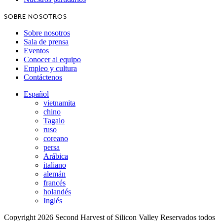
SOBRE NOSOTROS
Sobre nosotros
Sala de prensa
Eventos
Conocer al equipo
Empleo y cultura
Contáctenos
Español
vietnamita
chino
Tagalo
ruso
coreano
persa
Arábica
italiano
alemán
francés
holandés
Inglés
Copyright 2026 Second Harvest of Silicon Valley
Reservados todos