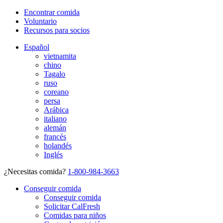
Encontrar comida
Voluntario
Recursos para socios
Español
vietnamita
chino
Tagalo
ruso
coreano
persa
Arábica
italiano
alemán
francés
holandés
Inglés
¿Necesitas comida?
1-800-984-3663
Conseguir comida
Conseguir comida
Solicitar CalFresh
Comidas para niños