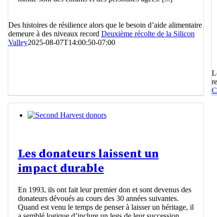
Des histoires de résilience alors que le besoin d’aide alimentaire
demeure à des niveaux record
Deuxième récolte de la Silicon
Valley
2025-08-07T14:00:50-07:00
L
r
C
Les donateurs laissent un
impact durable
En 1993, ils ont fait leur premier don et sont devenus des
donateurs dévoués au cours des 30 années suivantes.
Quand est venu le temps de penser à laisser un héritage, il
a semblé logique d’inclure un legs de leur succession