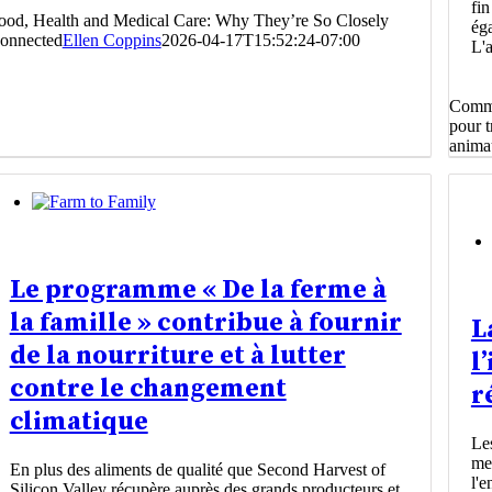
fin
ood, Health and Medical Care: Why They’re So Closely
ég
onnected
Ellen Coppins
2026-04-17T15:52:24-07:00
L'a
Comme
pour t
anim
Le programme « De la ferme à
la famille » contribue à fournir
L
de la nourriture et à lutter
l
contre le changement
r
climatique
Les
mei
En plus des aliments de qualité que Second Harvest of
l'e
Silicon Valley récupère auprès des grands producteurs et