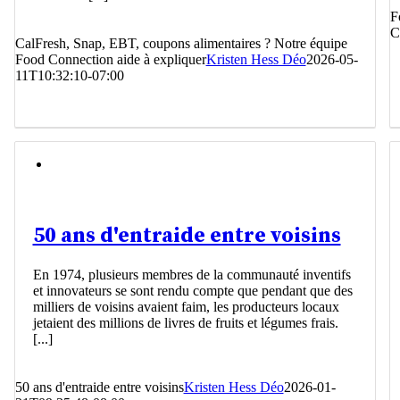
F
C
CalFresh, Snap, EBT, coupons alimentaires ? Notre équipe
Food Connection aide à expliquer
Kristen Hess Déo
2026-05-
11T10:32:10-07:00
50 ans d'entraide entre voisins
En 1974, plusieurs membres de la communauté inventifs
et innovateurs se sont rendu compte que pendant que des
milliers de voisins avaient faim, les producteurs locaux
jetaient des millions de livres de fruits et légumes frais.
[...]
50 ans d'entraide entre voisins
Kristen Hess Déo
2026-01-