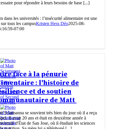
essaire pour répondre à leurs besoins de base [...]
m dans les universités : l’insécurité alimentaire est une
é sur tous les campus
Kristen Hess Déo
2025-08-
:16:59-07:00
aire face à la pénurie
limentaire : l'histoire de
ésilience et de soutien
ommunautaire de Matt
t Sciamanna se souvient très bien du jour où il a reçu
ppel. Il avait 20 ans et était en deuxième année à
niversité d'État de San Jose, où il étudiait les sciences
la nutrition. Sa mère lui a téléphoné [...]