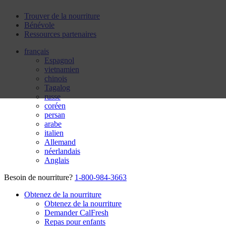
Trouver de la nourriture
Bénévole
Ressources partenaires
français
Espagnol
vietnamien
chinois
Tagalog
russe
coréen
persan
arabe
italien
Allemand
néerlandais
Anglais
Besoin de nourriture?
1-800-984-3663
Obtenez de la nourriture
Obtenez de la nourriture
Demander CalFresh
Repas pour enfants