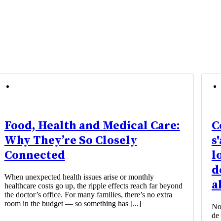
Food, Health and Medical Care:
C
Why They’re So Closely
s
Connected
l
d
When unexpected health issues arise or monthly
a
healthcare costs go up, the ripple effects reach far beyond
the doctor’s office. For many families, there’s no extra
room in the budget — so something has [...]
Not
de 