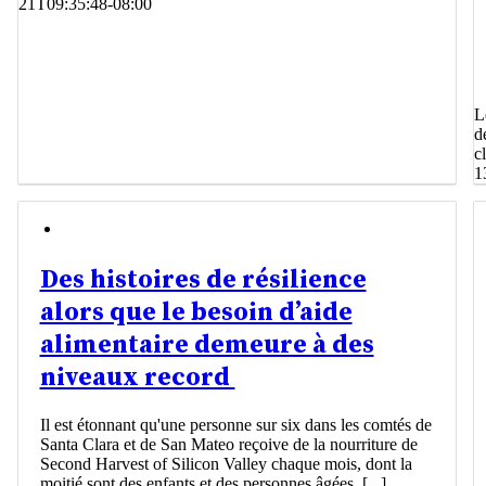
21T09:35:48-08:00
L
d
c
1
Des histoires de résilience
alors que le besoin d’aide
alimentaire demeure à des
niveaux record
Il est étonnant qu'une personne sur six dans les comtés de
Santa Clara et de San Mateo reçoive de la nourriture de
Second Harvest of Silicon Valley chaque mois, dont la
moitié sont des enfants et des personnes âgées. [...]