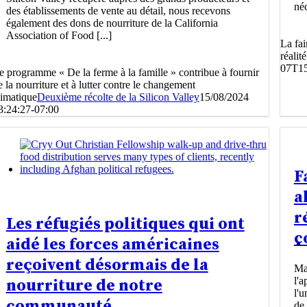
néc
des établissements de vente au détail, nous recevons
également des dons de nourriture de la California
Association of Food [...]
La fai
réalit
07T15
e programme « De la ferme à la famille » contribue à fournir
e la nourriture et à lutter contre le changement
limatique
Deuxième récolte de la Silicon Valley
15/08/2024
3:24:27-07:00
F
a
r
Les réfugiés politiques qui ont
c
aidé les forces américaines
reçoivent désormais de la
Mat
l'a
nourriture de notre
l'u
communauté
de 