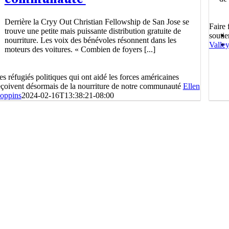
Derrière la Cryy Out Christian Fellowship de San Jose se
Faire 
trouve une petite mais puissante distribution gratuite de
souti
nourriture. Les voix des bénévoles résonnent dans les
Valle
moteurs des voitures. « Combien de foyers [...]
es réfugiés politiques qui ont aidé les forces américaines
eçoivent désormais de la nourriture de notre communauté
Ellen
oppins
2024-02-16T13:38:21-08:00