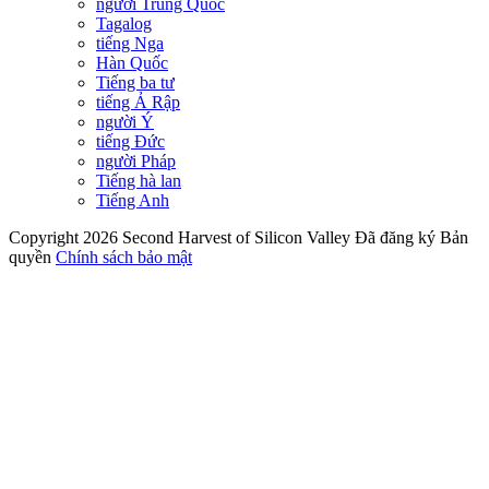
người Trung Quốc
Tagalog
tiếng Nga
Hàn Quốc
Tiếng ba tư
tiếng Ả Rập
người Ý
tiếng Đức
người Pháp
Tiếng hà lan
Tiếng Anh
Copyright 2026 Second Harvest of Silicon Valley
Đã đăng ký Bản
quyền
Chính sách bảo mật