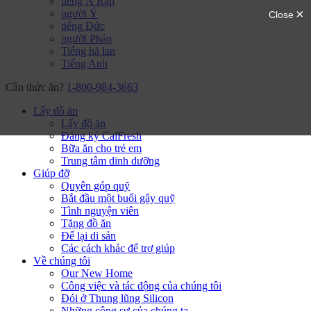
tiếng Ả Rập
người Ý
tiếng Đức
người Pháp
Tiếng hà lan
Tiếng Anh
Cần thức ăn?
1-800-984-3663
Lấy đồ ăn
Lấy đồ ăn
Đăng ký CalFresh
Bữa ăn cho trẻ em
Trung tâm dinh dưỡng
Giúp đỡ
Quyên góp quỹ
Bắt đầu một buổi gây quỹ
Tình nguyện viên
Tặng đồ ăn
Để lại di sản
Các cách khác để trợ giúp
Về chúng tôi
Our New Home
Công việc và tác động của chúng tôi
Đói ở Thung lũng Silicon
Những cộng sự của chúng ta