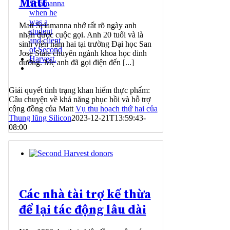
Matt
Matt Sciamanna nhớ rất rõ ngày anh
nhận được cuộc gọi. Anh 20 tuổi và là
sinh viên năm hai tại trường Đại học San
Jose State chuyên ngành khoa học dinh
dưỡng. Mẹ anh đã gọi điện đến [...]
Giải quyết tình trạng khan hiếm thực phẩm:
Câu chuyện về khả năng phục hồi và hỗ trợ
cộng đồng của Matt
Vụ thu hoạch thứ hai của
Thung lũng Silicon
2023-12-21T13:59:43-
08:00
Các nhà tài trợ kế thừa
để lại tác động lâu dài