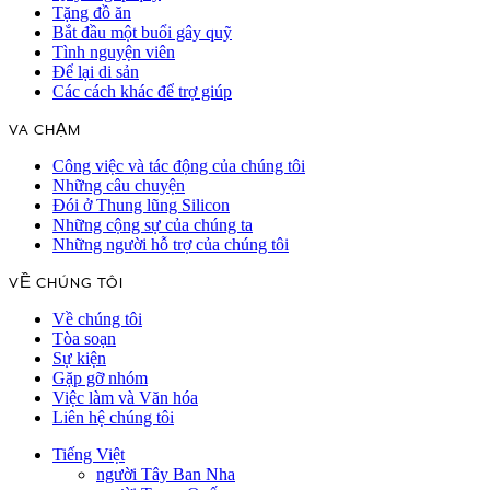
Tặng đồ ăn
Bắt đầu một buổi gây quỹ
Tình nguyện viên
Để lại di sản
Các cách khác để trợ giúp
VA CHẠM
Công việc và tác động của chúng tôi
Những câu chuyện
Đói ở Thung lũng Silicon
Những cộng sự của chúng ta
Những người hỗ trợ của chúng tôi
VỀ CHÚNG TÔI
Về chúng tôi
Tòa soạn
Sự kiện
Gặp gỡ nhóm
Việc làm và Văn hóa
Liên hệ chúng tôi
Tiếng Việt
người Tây Ban Nha