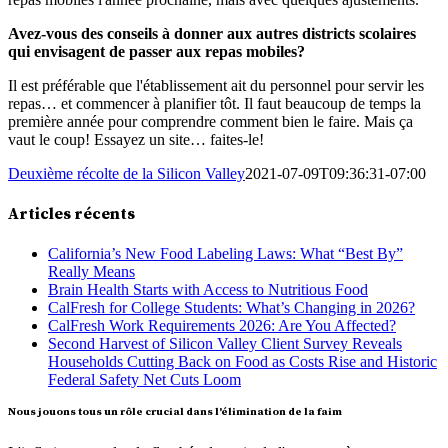
Avez-vous des conseils à donner aux autres districts scolaires
qui envisagent de passer aux repas mobiles?
Il est préférable que l'établissement ait du personnel pour servir les
repas… et commencer à planifier tôt. Il faut beaucoup de temps la
première année pour comprendre comment bien le faire. Mais ça
vaut le coup! Essayez un site… faites-le!
Deuxième récolte de la Silicon Valley
2021-07-09T09:36:31-07:00
Articles récents
California’s New Food Labeling Laws: What “Best By”
Really Means
Brain Health Starts with Access to Nutritious Food
CalFresh for College Students: What’s Changing in 2026?
CalFresh Work Requirements 2026: Are You Affected?
Second Harvest of Silicon Valley Client Survey Reveals
Households Cutting Back on Food as Costs Rise and Historic
Federal Safety Net Cuts Loom
Nous jouons tous un rôle crucial dans l'élimination de la faim