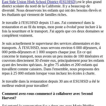
East Side Union High School District (ESUHSD)
est le plus grand
district scolaire du nord de la Californie. Il y a beaucoup de
diversité. Nous desservons les enfants qui ont des besoins élevés et
les étudiants qui viennent de familles riches.
Je travaille à l'ESUHSD depuis 13 ans. J'ai commencé dans la
restauration et au fil du temps, mon poste a évolué pour inclure à la
fois la nourriture et le transport. J'ai appris que ces deux domaines se
complètent vraiment.
Je suis actuellement le superviseur des services alimentaires et des
transports. À l'ESUHSD, nous servons environ 6 000 déjeuners, 4
000 petits-déjeuners et 1 000 soupers chaque jour. En ce qui
concerne le transport, nous avons un peu moins de 100 itinéraires et
couvrons directement 30 d'entre eux, principalement pour les enfants
ayant des besoins spéciaux. Je gère 75 adultes et 200 enfants qui
travaillent comme caissiers. Dans l'ensemble, nous proposons des
repas à 25 000 enfants lorsque vous incluez les écoles à charte.
Je travaille dans la restauration depuis 30 ans et ESUHSD a été le
meilleur endroit pour travailler!
Comment avez-vous commencé à collaborer avec Second
Harvest?
J'ai entamé la conversation il y a deux ans avec Marie Pfeiffer,