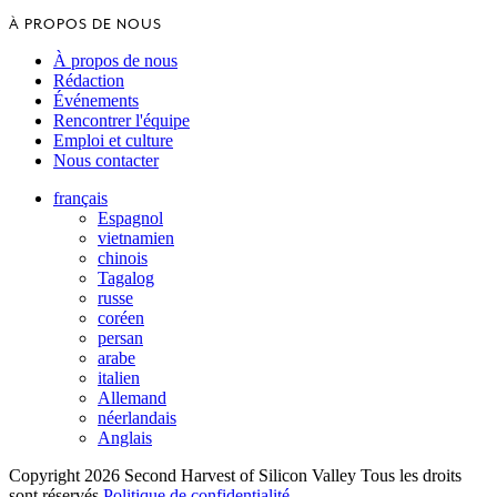
À PROPOS DE NOUS
À propos de nous
Rédaction
Événements
Rencontrer l'équipe
Emploi et culture
Nous contacter
français
Espagnol
vietnamien
chinois
Tagalog
russe
coréen
persan
arabe
italien
Allemand
néerlandais
Anglais
Copyright 2026 Second Harvest of Silicon Valley
Tous les droits
sont réservés
Politique de confidentialité