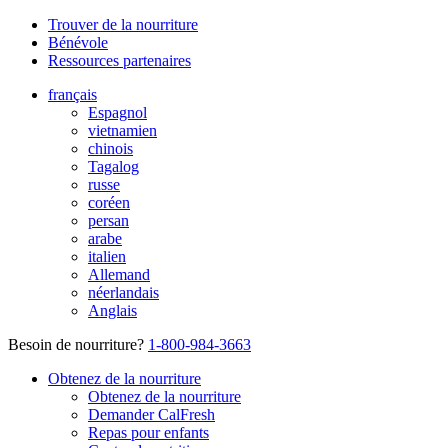
Trouver de la nourriture
Bénévole
Ressources partenaires
français
Espagnol
vietnamien
chinois
Tagalog
russe
coréen
persan
arabe
italien
Allemand
néerlandais
Anglais
Besoin de nourriture?
1-800-984-3663
Obtenez de la nourriture
Obtenez de la nourriture
Demander CalFresh
Repas pour enfants