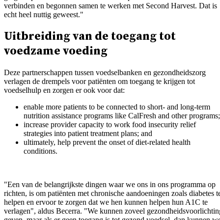
verbinden en begonnen samen te werken met Second Harvest. Dat is
echt heel nuttig geweest."
Uitbreiding van de toegang tot
voedzame voeding
Deze partnerschappen tussen voedselbanken en gezondheidszorg
verlagen de drempels voor patiënten om toegang te krijgen tot
voedselhulp en zorgen er ook voor dat:
enable more patients to be connected to short- and long-term
nutrition assistance programs like CalFresh and other programs
increase provider capacity to work food insecurity relief
strategies into patient treatment plans; and
ultimately, help prevent the onset of diet-related health
conditions.
"Een van de belangrijkste dingen waar we ons in ons programma op
richten, is om patiënten met chronische aandoeningen zoals diabetes t
helpen en ervoor te zorgen dat we hen kunnen helpen hun A1C te
verlagen", aldus Becerra. "We kunnen zoveel gezondheidsvoorlichtin
geven, maar als er geen toegang is tot gezond voedsel, dan kunnen w