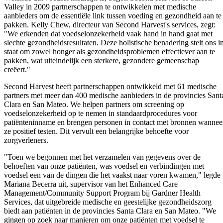
Valley in 2009 partnerschappen te ontwikkelen met medische
aanbieders om de essentiële link tussen voeding en gezondheid aan te
pakken. Kelly Chew, directeur van Second Harvest's services, zegt:
"We erkenden dat voedselonzekerheid vaak hand in hand gaat met
slechte gezondheidsresultaten. Deze holistische benadering stelt ons i
staat om zowel honger als gezondheidsproblemen effectiever aan te
pakken, wat uiteindelijk een sterkere, gezondere gemeenschap
creëert."
Second Harvest heeft partnerschappen ontwikkeld met 61 medische
partners met meer dan 400 medische aanbieders in de provincies Sant
Clara en San Mateo. We helpen partners om screening op
voedselonzekerheid op te nemen in standaardprocedures voor
patiënteninname en brengen personen in contact met bronnen wannee
ze positief testen. Dit vervult een belangrijke behoefte voor
zorgverleners.
"Toen we begonnen met het verzamelen van gegevens over de
behoeften van onze patiënten, was voedsel en verbindingen met
voedsel een van de dingen die het vaakst naar voren kwamen," legde
Mariana Becerra uit, supervisor van het Enhanced Care
Management/Community Support Program bij Gardner Health
Services, dat uitgebreide medische en geestelijke gezondheidszorg
biedt aan patiënten in de provincies Santa Clara en San Mateo. "We
gingen op zoek naar manieren om onze patiënten met voedsel te