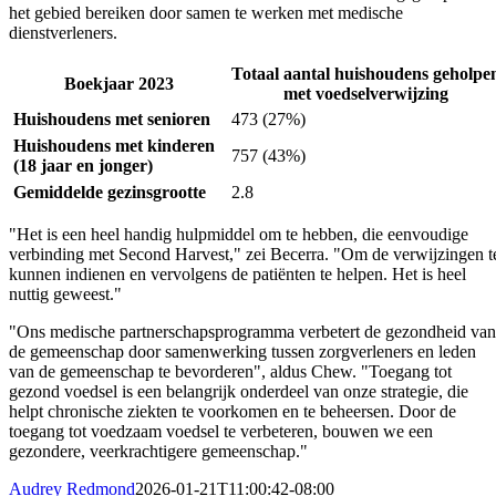
het gebied bereiken door samen te werken met medische
dienstverleners.
Totaal aantal huishoudens geholpe
Boekjaar 2023
met voedselverwijzing
Huishoudens met senioren
473 (27%)
Huishoudens met kinderen
757 (43%)
(18 jaar en jonger)
Gemiddelde gezinsgrootte
2.8
"Het is een heel handig hulpmiddel om te hebben, die eenvoudige
verbinding met Second Harvest," zei Becerra. "Om de verwijzingen t
kunnen indienen en vervolgens de patiënten te helpen. Het is heel
nuttig geweest."
"Ons medische partnerschapsprogramma verbetert de gezondheid van
de gemeenschap door samenwerking tussen zorgverleners en leden
van de gemeenschap te bevorderen", aldus Chew. "Toegang tot
gezond voedsel is een belangrijk onderdeel van onze strategie, die
helpt chronische ziekten te voorkomen en te beheersen. Door de
toegang tot voedzaam voedsel te verbeteren, bouwen we een
gezondere, veerkrachtigere gemeenschap."
Audrey Redmond
2026-01-21T11:00:42-08:00