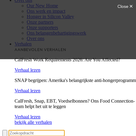
Over ons
Our New Home
Ons werk en impact
Honger in Silicon Valley
Onze partners
Onze supporters
Ons belangenbehartigingswerk
Over ons
Verhalen
AANBEVOLEN VERHALEN
CalFresh Work Requirements 2026: Are You Affected?
Verhaal lezen
SNAP begrijpen: Amerika's belangrijkste anti-hongerprogram
Verhaal lezen
CalFresh, Snap, EBT, Voedselbonnen? Ons Food Connection-
team helpt het uit te leggen
Verhaal lezen
bekijk alle verhalen