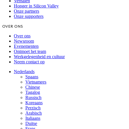
Verhalen
Honger in Silicon Valley
Onze partners
Onze supporters
OVER ONS
Over ons
Newsroom
Evenementen
Ontmoet het team
Werkgelegenheid en cultuur
Neem contact op
Nederlands
Spaans
Vietnamees
Chinese
Tagalog
Russisch
Koreaans
Perzisch
Arabisch
Italiaans
Duitse
Frans