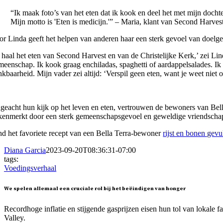
“Ik maak foto’s van het eten dat ik kook en deel het met mijn dochte
Mijn motto is 'Eten is medicijn.'” – Maria, klant van Second Harves
or Linda geeft het helpen van anderen haar een sterk gevoel van doelge
k haal het eten van Second Harvest en van de Christelijke Kerk,’ zei Li
meenschap. Ik kook graag enchiladas, spaghetti of aardappelsalades. Ik 
kbaarheid. Mijn vader zei altijd: ‘Verspil geen eten, want je weet niet o
geacht hun kijk op het leven en eten, vertrouwen de bewoners van Bella 
kenmerkt door een sterk gemeenschapsgevoel en geweldige vriendscha
nd het favoriete recept van een Bella Terra-bewoner
rijst en bonen gevu
Diana Garcia
2023-09-20T08:36:31-07:00
tags:
Voedingsverhaal
We spelen allemaal een cruciale rol bij het beëindigen van honger
Recordhoge inflatie en stijgende gasprijzen eisen hun tol van lokale 
Valley.