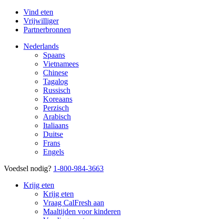
Vind eten
Vrijwilliger
Partnerbronnen
Nederlands
Spaans
Vietnamees
Chinese
Tagalog
Russisch
Koreaans
Perzisch
Arabisch
Italiaans
Duitse
Frans
Engels
Voedsel nodig?
1-800-984-3663
Krijg eten
Krijg eten
Vraag CalFresh aan
Maaltijden voor kinderen