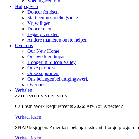
Voedingscentrum
Hulp geven
Doneer fondsen
Start een inzamelingsactie
Vrijwilliger
Doneer eten
Legacy verlaten
Andere manieren om te helpen
Over ons
Our New Home
Ons werk en impact
Honger in Silicon Valley
Onze partners
Onze supporters
Ons belangenbehartigingswerk
Over ons
Verhalen
AANBEVOLEN VERHALEN
CalFresh Work Requirements 2026: Are You Affected?
Verhaal lezen
SNAP begrijpen: Amerika's belangrijkste anti-hongerprogram
Verhaal lezen