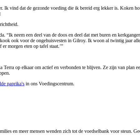
r. Ik vind dat de gezonde voeding die ik bereid erg lekker is. Koken hou
t
richtheid.
nda. “Ik neem een deel van de doos en deel dat met buren en kerkganger
kook ook voor de ongehuisvesten in Gilroy. Ik woon al twintig jaar alle
f er morgen eten op tafel staat.’”
Terra op elkaar om actief en verbonden te blijven. Ze zijn van plan ee
ppen.
lde paprika's
in ons Voedingscentrum.
families en meer mensen wenden zich tot de voedselbank voor steun. Gee