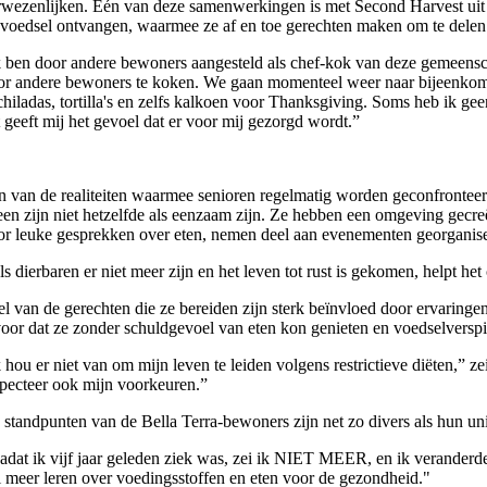
rwezenlijken. Eén van deze samenwerkingen is met Second Harvest uit S
 voedsel ontvangen, waarmee ze af en toe gerechten maken om te del
k ben door andere bewoners aangesteld als chef-kok van deze gemeenscha
or andere bewoners te koken. We gaan momenteel weer naar bijeenkomst
chiladas, tortilla's en zelfs kalkoen voor Thanksgiving. Soms heb ik 
t geeft mij het gevoel dat er voor mij gezorgd wordt.”
n van de realiteiten waarmee senioren regelmatig worden geconfronteerd,
leen zijn niet hetzelfde als eenzaam zijn. Ze hebben een omgeving gecr
or leuke gesprekken over eten, nemen deel aan evenementen georganis
ls dierbaren er niet meer zijn en het leven tot rust is gekomen, helpt 
el van de gerechten die ze bereiden zijn sterk beïnvloed door ervaring
voor dat ze zonder schuldgevoel van eten kon genieten en voedselversp
 hou er niet van om mijn leven te leiden volgens restrictieve diëten,” ze
specteer ook mijn voorkeuren.”
 standpunten van de Bella Terra-bewoners zijn net zo divers als hun uni
adat ik vijf jaar geleden ziek was, zei ik NIET MEER, en ik verander
l meer leren over voedingsstoffen en eten voor de gezondheid."