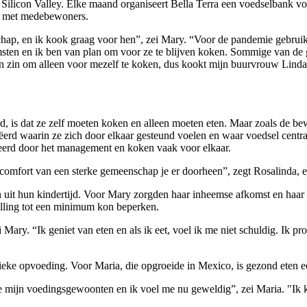
ilicon Valley. Elke maand organiseert Bella Terra een voedselbank vo
en met medebewoners.
p, en ik kook graag voor hen”, zei Mary. “Voor de pandemie gebruikte 
en en ik ben van plan om voor ze te blijven koken. Sommige van de ge
geen zin om alleen voor mezelf te koken, dus kookt mijn buurvrouw Lin
 is dat ze zelf moeten koken en alleen moeten eten. Maar zoals de bewo
eëerd waarin ze zich door elkaar gesteund voelen en waar voedsel centr
eerd door het management en koken vaak voor elkaar.
het comfort van een sterke gemeenschap je er doorheen”, zegt Rosalinda, 
en uit hun kindertijd. Voor Mary zorgden haar inheemse afkomst en haa
illing tot een minimum kon beperken.
i Mary. “Ik geniet van eten en als ik eet, voel ik me niet schuldig. Ik p
eke opvoeding. Voor Maria, die opgroeide in Mexico, is gezond eten een
de mijn voedingsgewoonten en ik voel me nu geweldig”, zei Maria. "Ik