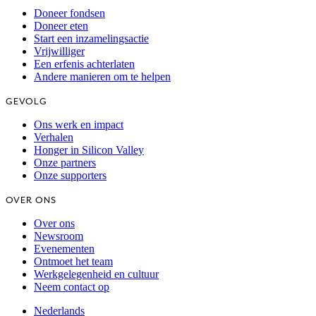
Doneer fondsen
Doneer eten
Start een inzamelingsactie
Vrijwilliger
Een erfenis achterlaten
Andere manieren om te helpen
GEVOLG
Ons werk en impact
Verhalen
Honger in Silicon Valley
Onze partners
Onze supporters
OVER ONS
Over ons
Newsroom
Evenementen
Ontmoet het team
Werkgelegenheid en cultuur
Neem contact op
Nederlands