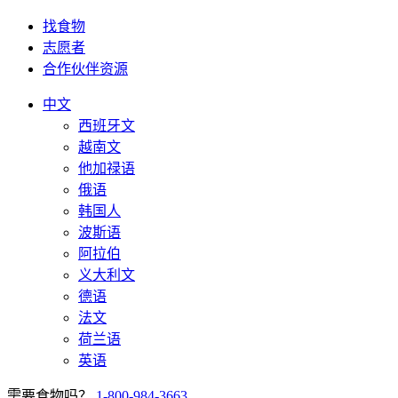
找食物
志愿者
合作伙伴资源
中文
西班牙文
越南文
他加禄语
俄语
韩国人
波斯语
阿拉伯
义大利文
德语
法文
荷兰语
英语
需要食物吗？
1-800-984-3663