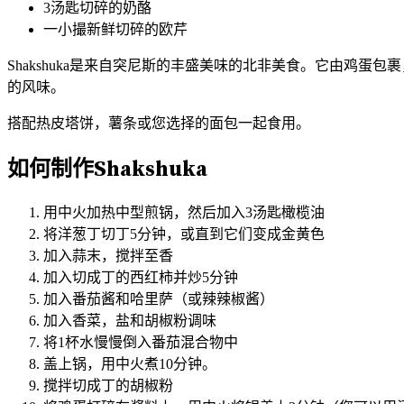
3汤匙切碎的奶酪
一小撮新鲜切碎的欧芹
Shakshuka是来自突尼斯的丰盛美味的北非美食。它由鸡
的风味。
搭配热皮塔饼，薯条或您选择的面包一起食用。
如何制作Shakshuka
用中火加热中型煎锅，然后加入3汤匙橄榄油
将洋葱丁切丁5分钟，或直到它们变成金黄色
加入蒜末，搅拌至香
加入切成丁的西红柿并炒5分钟
加入番茄酱和哈里萨（或辣辣椒酱）
加入香菜，盐和胡椒粉调味
将1杯水慢慢倒入番茄混合物中
盖上锅，用中火煮10分钟。
搅拌切成丁的胡椒粉