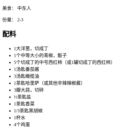
美食：
中东人
份量：
2-3
配料
1大洋葱，切成丁
1个中等大小的青椒，骰子
5个切成丁的中号西红柿（或1罐切成丁的西红柿）
1汤匙番茄酱
3汤匙橄榄油
1茶匙哈里萨（或其他辛辣辣椒酱）
3瓣大蒜，切碎
½茶匙盐
1茶匙香菜
1/3茶匙黑胡椒
1杯水
4个鸡蛋