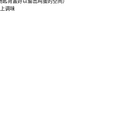
汤匙背盖好以留出鸡蛋的空间）
上调味