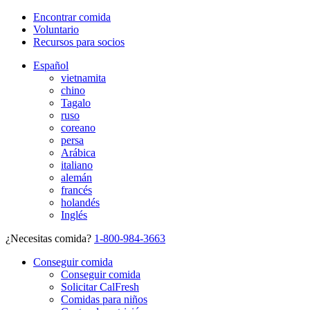
Encontrar comida
Voluntario
Recursos para socios
Español
vietnamita
chino
Tagalo
ruso
coreano
persa
Arábica
italiano
alemán
francés
holandés
Inglés
¿Necesitas comida?
1-800-984-3663
Conseguir comida
Conseguir comida
Solicitar CalFresh
Comidas para niños