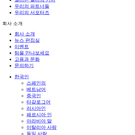
우리의 파트너들
우리의 서포터즈
회사 소개
회사 소개
뉴스 편집실
이벤트
팀을 만나보세요
고용과 문화
문의하기
한국인
스페인의
베트남어
중국인
타갈로그어
러시아인
페르시아 인
아라비아 말
이탈리아 사람
독일 사람