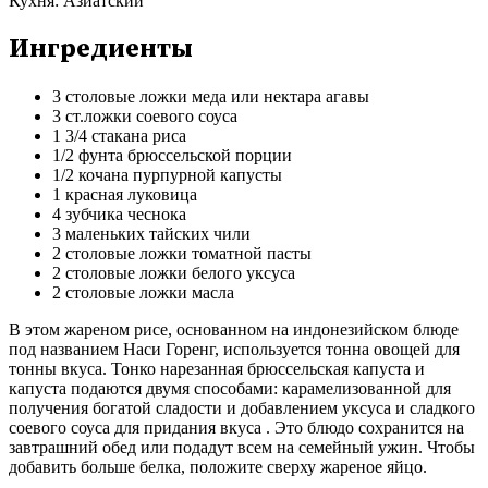
Кухня:
Азиатский
Ингредиенты
3 столовые ложки меда или нектара агавы
3 ст.ложки соевого соуса
1 3/4 стакана риса
1/2 фунта брюссельской порции
1/2 кочана пурпурной капусты
1 красная луковица
4 зубчика чеснока
3 маленьких тайских чили
2 столовые ложки томатной пасты
2 столовые ложки белого уксуса
2 столовые ложки масла
В этом жареном рисе, основанном на индонезийском блюде
под названием Наси Горенг, используется тонна овощей для
тонны вкуса. Тонко нарезанная брюссельская капуста и
капуста подаются двумя способами: карамелизованной для
получения богатой сладости и добавлением уксуса и сладкого
соевого соуса для придания вкуса . Это блюдо сохранится на
завтрашний обед или подадут всем на семейный ужин. Чтобы
добавить больше белка, положите сверху жареное яйцо.