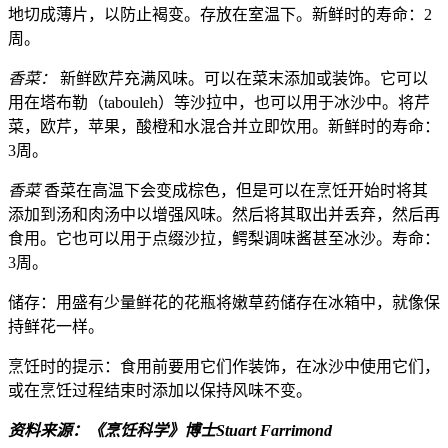
地切成薄片，以防止褐变。存放在室温下。新鲜时的寿命：2
周。
香菜：
新鲜欧芹充满风味。可以在菜末添加或装饰。它可以
用在塔布勒（tabouleh）等沙拉中，也可以用于冰沙中。将芹
菜，欧芹，苹果，酸橙和水混合并立即饮用。新鲜时的寿命：
3周。
香菜
香菜在高温下会变成棕色，但是可以在烹饪开始时将其
添加到汤和肉汤中以增强风味。然后将其取出并丢弃，然后再
食用。它也可以用于点缀沙拉，鳄梨调味酱甚至冰沙。寿命：
3周。
储存：用盛有少量鲜花的花瓶将嫩草药储存在冰箱中，就像保
持鲜花一样。
烹饪时的提示：食用前要用它们作装饰，在冰沙中使用它们，
或在烹饪过程结束时添加以保持风味不变。
资料来源：《烹饪科学》博士Stuart Farrimond