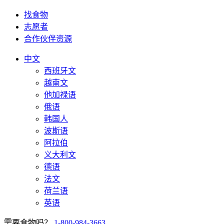
找食物
志愿者
合作伙伴资源
中文
西班牙文
越南文
他加禄语
俄语
韩国人
波斯语
阿拉伯
义大利文
德语
法文
荷兰语
英语
需要食物吗？
1-800-984-3663