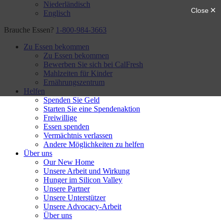
Niederländisch
Englisch
Brauche Essen?
1-800-984-3663
Zu Essen bekommen
Zu Essen bekommen
Bewerben Sie sich bei CalFresh
Mahlzeiten für Kinder
Ernährungszentrum
Helfen
Spenden Sie Geld
Starten Sie eine Spendenaktion
Freiwillige
Essen spenden
Vermächtnis verlassen
Andere Möglichkeiten zu helfen
Über uns
Our New Home
Unsere Arbeit und Wirkung
Hunger im Silicon Valley
Unsere Partner
Unsere Unterstützer
Unsere Advocacy-Arbeit
Über uns