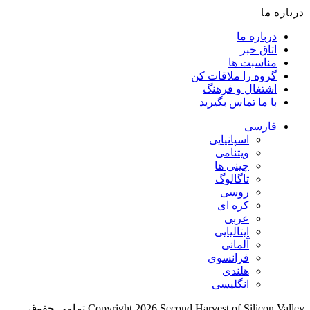
درباره ما
درباره ما
اتاق خبر
مناسبت ها
گروه را ملاقات کن
اشتغال و فرهنگ
با ما تماس بگیرید
فارسی
اسپانیایی
ویتنامی
چینی ها
تاگالوگ
روسی
کره ای
عربی
ایتالیایی
آلمانی
فرانسوی
هلندی
انگلیسی
Copyright 2026 Second Harvest of Silicon Valley
تمامی حقوق