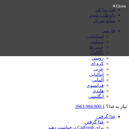
غذا پیدا کن
داوطلب شوید
منابع شریک
فارسی
اسپانیایی
ویتنامی
چینی ها
تاگالوگ
روسی
کره ای
عربی
ایتالیایی
آلمانی
فرانسوی
هلندی
انگلیسی
نیاز به غذا؟
1-800-984-3663
غذا گرفتن
غذا گرفتن
برای CalFresh درخواست دهید