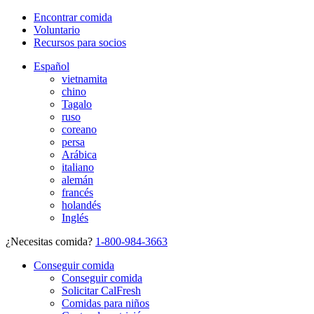
Encontrar comida
Voluntario
Recursos para socios
Español
vietnamita
chino
Tagalo
ruso
coreano
persa
Arábica
italiano
alemán
francés
holandés
Inglés
¿Necesitas comida?
1-800-984-3663
Conseguir comida
Conseguir comida
Solicitar CalFresh
Comidas para niños