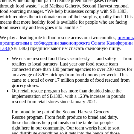
clients while doing our part to reduce greenhouse gases created
through food waste,” said Melissa Gaherty, Second Harvest regional
food sourcing manager. “We help businesses comply with SB 1383,
which requires them to donate more of their surplus, quality food. This
means that more healthy food is available for people who are facing
food insecurity and less goes into landfills.”
We play a leading role in food rescue across our two counties,
помощь
предприятиям в соблюдении законопроекта Сената Калифорнии
1383
(SB 1383) предписывают им спасать съедобную пищу.
We ensure rescued food flows seamlessly — and safely — from
retailers to local partners. Last year our food rescue team
connected more than 130 partner agencies to over 230 stores for
an average of 820+ pickups from food donors per week. This
came to a total of over 17 million pounds of food rescued from
grocery stores.
Our retail rescue program has more than doubled since the
implementation of SB1383, with a 123% increase in pounds
rescued from retail stores since January 2021.
I’m proud to be part of the Second Harvest Grocery
Rescue program. From fresh produce to bread and dairy,
these donations help put meals on the table for people
right here in our community. Our team works hard to sort
and distribute everything so it gets into the hands of those