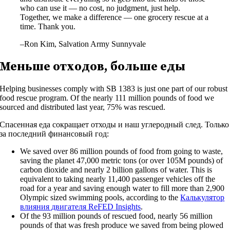
who can use it — no cost, no judgment, just help.
Together, we make a difference — one grocery rescue at a
time. Thank you.
–Ron Kim, Salvation Army Sunnyvale
Меньше отходов, больше еды
Helping businesses comply with SB 1383 is just one part of our robust
food rescue program. Of the nearly 111 million pounds of food we
sourced and distributed last year, 75% was rescued.
Спасенная еда сокращает отходы и наш углеродный след. Только
за последний финансовый год:
We saved over 86 million pounds of food from going to waste,
saving the planet 47,000 metric tons (or over 105M pounds) of
carbon dioxide and nearly 2 billion gallons of water. This is
equivalent to taking nearly 11,400 passenger vehicles off the
road for a year and saving enough water to fill more than 2,900
Olympic sized swimming pools, according to the
Калькулятор
влияния двигателя ReFED Insights
.
Of the 93 million pounds of rescued food, nearly 56 million
pounds of that was fresh produce we saved from being plowed