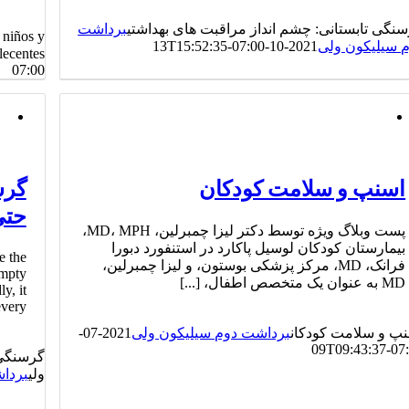
نگی تابستانی: چشم انداز مراقبت های بهداشتی
برداشت
 niños y
 سیلیکون ولی
2021-10-13T15:52:35-07:00
lecentes
07:00
اسنپ و سلامت کودکان
گرس
حتی
پست وبلاگ ویژه توسط دکتر لیزا چمبرلین، MD، MPH،
بیمارستان کودکان لوسیل پاکارد در استنفورد دبورا
e the
فرانک، MD، مرکز پزشکی بوستون، و لیزا چمبرلین،
empty
MD به عنوان یک متخصص اطفال، [...]
y, it
 [...]
پ و سلامت کودکان
برداشت دوم سیلیکون ولی
2021-07-
09T09:43:37-07
گرسنگی 
ولی
بردا