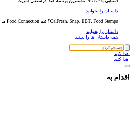
آشنایی با SNAP: مهمترین برنامه ضد گرسنگی آمریکا
داستان را بخوانید
CalFresh، Snap، EBT، Food Stamps؟ تیم Food Connection ما به توضیح کمک می کند
داستان را بخوانید
همه داستان ها را ببینید
اهدا کنید
اهدا کنید
اقدام به