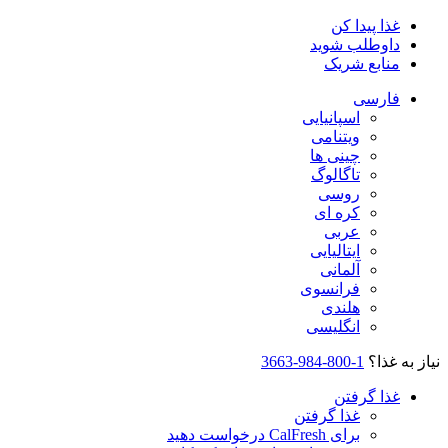
غذا پیدا کن
داوطلب شوید
منابع شریک
فارسی
اسپانیایی
ویتنامی
چینی ها
تاگالوگ
روسی
کره ای
عربی
ایتالیایی
آلمانی
فرانسوی
هلندی
انگلیسی
نیاز به غذا؟
1-800-984-3663
غذا گرفتن
غذا گرفتن
برای CalFresh درخواست دهید