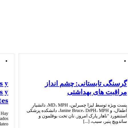
گرسنگی تابستانی: چشم انداز
s y
مراقبت های بهداشتی
s y
tes
پست ویژه توسط لیزا چمبرلین، MD، MPH، دانشیار
اطفال، و Janine Bruce، DrPH، MPH، دانشکده پزشکی
. Hay
استنفورد "ناهار پارک امروز. نان تخت بوقلمون و
dados
ساندویچ پنیر، سیب، [...]
San Mateo