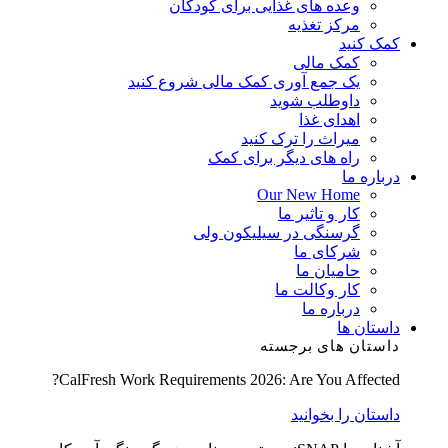
وعده های غذایی برای کودکان
مرکز تغذیه
کمک کنید
کمک مالی
یک جمع آوری کمک مالی شروع کنید
داوطلب شوید
اهدای غذا
میراث را ترک کنید
راه های دیگر برای کمک
درباره ما
Our New Home
کار و تاثیر ما
گرسنگی در سیلیکون ولی
شرکای ما
حامیان ما
کار وکالت ما
درباره ما
داستان ها
داستان های برجسته
CalFresh Work Requirements 2026: Are You Affected?
داستان را بخوانید