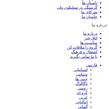
داستان ها
گرسنگی در سیلیکون ولی
شرکای ما
حامیان ما
درباره ما
درباره ما
اتاق خبر
مناسبت ها
گروه را ملاقات کن
اشتغال و فرهنگ
با ما تماس بگیرید
فارسی
اسپانیایی
ویتنامی
چینی ها
تاگالوگ
روسی
کره ای
عربی
ایتالیایی
آلمانی