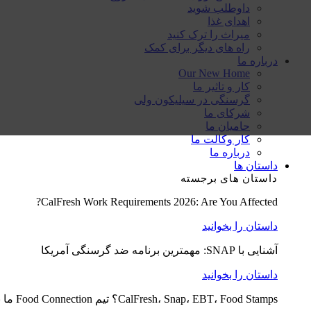
داوطلب شوید
اهدای غذا
میراث را ترک کنید
راه های دیگر برای کمک
درباره ما
Our New Home
کار و تاثیر ما
گرسنگی در سیلیکون ولی
شرکای ما
حامیان ما
کار وکالت ما
درباره ما
داستان ها
داستان های برجسته
CalFresh Work Requirements 2026: Are You Affected?
داستان را بخوانید
آشنایی با SNAP: مهمترین برنامه ضد گرسنگی آمریکا
داستان را بخوانید
CalFresh، Snap، EBT، Food Stamps؟ تیم Food Connection ما به توضیح کمک می کند