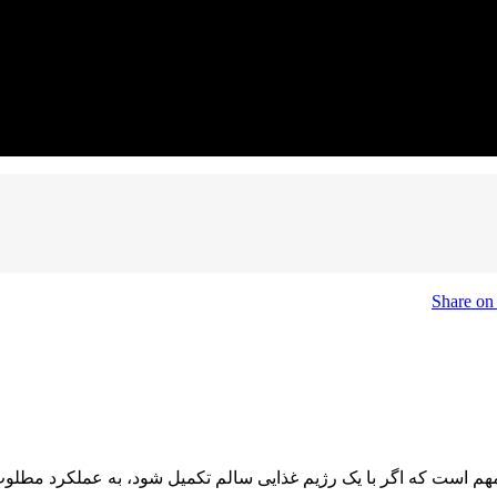
 ویتامین C، ویتامین K و سایر مواد مغذی مهم است که اگر با یک رژیم غذایی سالم تکمیل ش