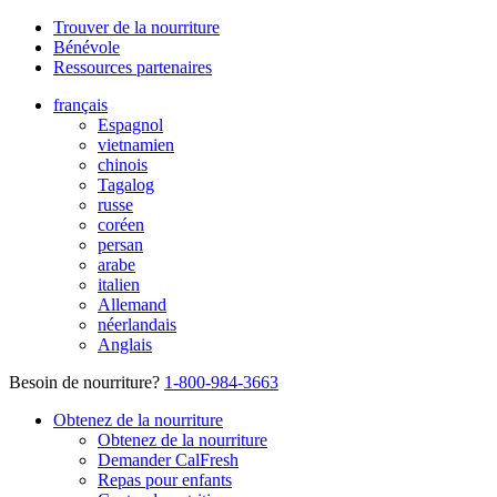
Trouver de la nourriture
Bénévole
Ressources partenaires
français
Espagnol
vietnamien
chinois
Tagalog
russe
coréen
persan
arabe
italien
Allemand
néerlandais
Anglais
Besoin de nourriture?
1-800-984-3663
Obtenez de la nourriture
Obtenez de la nourriture
Demander CalFresh
Repas pour enfants