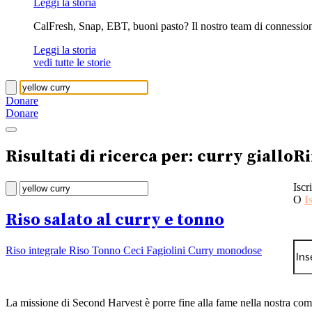
Leggi la storia
CalFresh, Snap, EBT, buoni pasto? Il nostro team di connession
Leggi la storia
vedi tutte le storie
Donare
Donare
Risultati di ricerca per: curry giallo
Ri
Iscr
O
I
Riso salato al curry e tonno
Riso integrale Riso Tonno Ceci Fagiolini Curry monodose
La missione di Second Harvest è porre fine alla fame nella nostra com