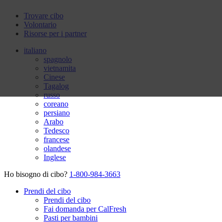
Trovare cibo
Volontario
Risorse per i partner
italiano
spagnolo
vietnamita
Cinese
Tagalog
russo
coreano
persiano
Arabo
Tedesco
francese
olandese
Inglese
Ho bisogno di cibo?
1-800-984-3663
Prendi del cibo
Prendi del cibo
Fai domanda per CalFresh
Pasti per bambini