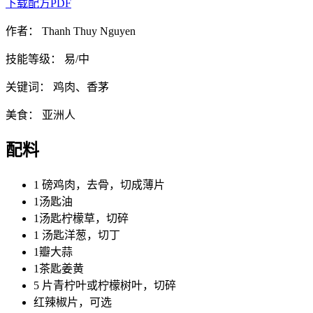
下载配方PDF
作者：
Thanh Thuy Nguyen
技能等级：
易/中
关键词：
鸡肉、香茅
美食：
亚洲人
配料
1 磅鸡肉，去骨，切成薄片
1汤匙油
1汤匙柠檬草，切碎
1 汤匙洋葱，切丁
1瓣大蒜
1茶匙姜黄
5 片青柠叶或柠檬树叶，切碎
红辣椒片，可选