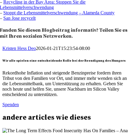
–
Recycling in der Bay Area: Stoppen Sie die
Lebensmittelverschwendung
–
Stoppt die Lebensmittelverschwendung – Alameda County
–
San Jose recycelt
Fanden Sie diesen Blogbeitrag informativ? Teilen Sie es
mit Ihren sozialen Netzwerken.
Kristen Hess Deo
2026-01-21T15:23:54-08:00
Wir alle spielen eine entscheidende Rolle bei der Beendigung des Hungers
Rekordhohe Inflation und steigende Benzinpreise fordern ihren
Tribut von den Familien vor Ort, und immer mehr wenden sich an
die Lebensmittelbank, um Unterstützung zu erhalten. Geben Sie
noch heute und helfen Sie, unsere Nachbarn im Silicon Valley
entscheidend zu unterstützen.
Spenden
andere
articles
wie dieses