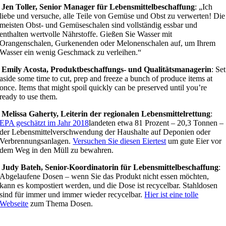
Jen Toller, Senior Manager für Lebensmittelbeschaffung
: „Ich
liebe und versuche, alle Teile von Gemüse und Obst zu verwerten! Die
meisten Obst- und Gemüseschalen sind vollständig essbar und
enthalten wertvolle Nährstoffe. Gießen Sie Wasser mit
Orangenschalen, Gurkenenden oder Melonenschalen auf, um Ihrem
Wasser ein wenig Geschmack zu verleihen.“
Emily Acosta, Produktbeschaffungs- und Qualitätsmanagerin
: Set
aside some time to cut, prep and freeze a bunch of produce items at
once. Items that might spoil quickly can be preserved until you’re
ready to use them.
Melissa Gaherty, Leiterin der regionalen Lebensmittelrettung
:
EPA geschätzt im Jahr 2018
landeten etwa 81 Prozent – 20,3 Tonnen –
der Lebensmittelverschwendung der Haushalte auf Deponien oder
Verbrennungsanlagen.
Versuchen Sie diesen Eiertest
um gute Eier vor
dem Weg in den Müll zu bewahren.
Judy Bateh, Senior-Koordinatorin für Lebensmittelbeschaffung
:
Abgelaufene Dosen – wenn Sie das Produkt nicht essen möchten,
kann es kompostiert werden, und die Dose ist recycelbar. Stahldosen
sind für immer und immer wieder recycelbar.
Hier ist eine tolle
Webseite
zum Thema Dosen.