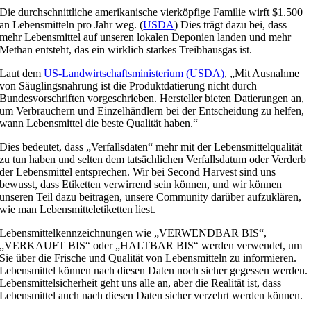
Die durchschnittliche amerikanische vierköpfige Familie wirft $1.500
an Lebensmitteln pro Jahr weg. (
USDA
) Dies trägt dazu bei, dass
mehr Lebensmittel auf unseren lokalen Deponien landen und mehr
Methan entsteht, das ein wirklich starkes Treibhausgas ist.
Laut dem
US-Landwirtschaftsministerium (USDA)
, „Mit Ausnahme
von Säuglingsnahrung ist die Produktdatierung nicht durch
Bundesvorschriften vorgeschrieben. Hersteller bieten Datierungen an,
um Verbrauchern und Einzelhändlern bei der Entscheidung zu helfen,
wann Lebensmittel die beste Qualität haben.“
Dies bedeutet, dass „Verfallsdaten“ mehr mit der Lebensmittelqualität
zu tun haben und selten dem tatsächlichen Verfallsdatum oder Verderb
der Lebensmittel entsprechen. Wir bei Second Harvest sind uns
bewusst, dass Etiketten verwirrend sein können, und wir können
unseren Teil dazu beitragen, unsere Community darüber aufzuklären,
wie man Lebensmitteletiketten liest.
Lebensmittelkennzeichnungen wie „VERWENDBAR BIS“,
„VERKAUFT BIS“ oder „HALTBAR BIS“ werden verwendet, um
Sie über die Frische und Qualität von Lebensmitteln zu informieren.
Lebensmittel können nach diesen Daten noch sicher gegessen werden.
Lebensmittelsicherheit geht uns alle an, aber die Realität ist, dass
Lebensmittel auch nach diesen Daten sicher verzehrt werden können.