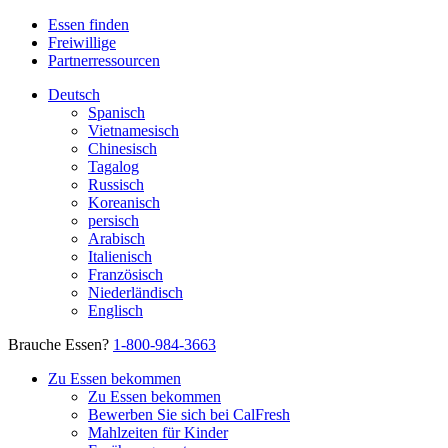
Essen finden
Freiwillige
Partnerressourcen
Deutsch
Spanisch
Vietnamesisch
Chinesisch
Tagalog
Russisch
Koreanisch
persisch
Arabisch
Italienisch
Französisch
Niederländisch
Englisch
Brauche Essen?
1-800-984-3663
Zu Essen bekommen
Zu Essen bekommen
Bewerben Sie sich bei CalFresh
Mahlzeiten für Kinder