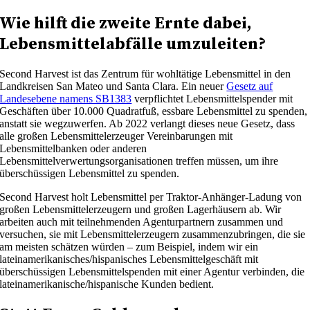
Wie hilft die zweite Ernte dabei,
Lebensmittelabfälle umzuleiten?
Second Harvest ist das Zentrum für wohltätige Lebensmittel in den
Landkreisen San Mateo und Santa Clara. Ein neuer
Gesetz auf
Landesebene namens SB1383
verpflichtet Lebensmittelspender mit
Geschäften über 10.000 Quadratfuß, essbare Lebensmittel zu spenden,
anstatt sie wegzuwerfen. Ab 2022 verlangt dieses neue Gesetz, dass
alle großen Lebensmittelerzeuger Vereinbarungen mit
Lebensmittelbanken oder anderen
Lebensmittelverwertungsorganisationen treffen müssen, um ihre
überschüssigen Lebensmittel zu spenden.
Second Harvest holt Lebensmittel per Traktor-Anhänger-Ladung von
großen Lebensmittelerzeugern und großen Lagerhäusern ab. Wir
arbeiten auch mit teilnehmenden Agenturpartnern zusammen und
versuchen, sie mit Lebensmittelerzeugern zusammenzubringen, die sie
am meisten schätzen würden – zum Beispiel, indem wir ein
lateinamerikanisches/hispanisches Lebensmittelgeschäft mit
überschüssigen Lebensmittelspenden mit einer Agentur verbinden, die
lateinamerikanische/hispanische Kunden bedient.