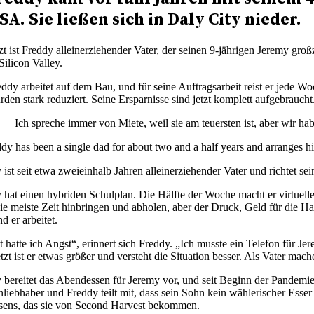
SA. Sie ließen sich in Daly City nieder.
tzt ist Freddy alleinerziehender Vater, der seinen 9-jährigen Jeremy 
Silicon Valley.
eddy arbeitet auf dem Bau, und für seine Auftragsarbeit reist er jede 
rden stark reduziert. Seine Ersparnisse sind jetzt komplett aufgebraucht
Ich spreche immer von Miete, weil sie am teuersten ist, aber wir h
 ist seit etwa zweieinhalb Jahren alleinerziehender Vater und richtet s
 hat einen hybriden Schulplan. Die Hälfte der Woche macht er virtuel
ie meiste Zeit hinbringen und abholen, aber der Druck, Geld für die H
d er arbeitet.
t hatte ich Angst“, erinnert sich Freddy. „Ich musste ein Telefon für J
etzt ist er etwas größer und versteht die Situation besser. Als Vater 
 bereitet das Abendessen für Jeremy vor, und seit Beginn der Pandemie 
liebhaber und Freddy teilt mit, dass sein Sohn kein wählerischer Esser 
sens, das sie von Second Harvest bekommen.