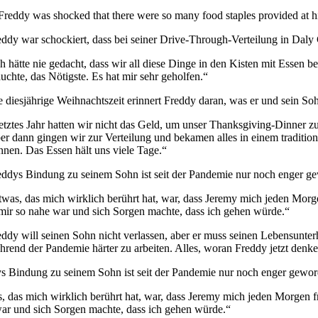
eddy war schockiert, dass bei seiner Drive-Through-Verteilung in Daly 
ch hätte nie gedacht, dass wir all diese Dinge in den Kisten mit Essen b
auchte, das Nötigste. Es hat mir sehr geholfen.“
e diesjährige Weihnachtszeit erinnert Freddy daran, was er und sein Sohn
etztes Jahr hatten wir nicht das Geld, um unser Thanksgiving-Dinner zu 
er dann gingen wir zur Verteilung und bekamen alles in einem tradition
nnen. Das Essen hält uns viele Tage.“
eddys Bindung zu seinem Sohn ist seit der Pandemie nur noch enger g
twas, das mich wirklich berührt hat, war, dass Jeremy mich jeden Morgen
 mir so nahe war und sich Sorgen machte, dass ich gehen würde.“
eddy will seinen Sohn nicht verlassen, aber er muss seinen Lebensunterh
hrend der Pandemie härter zu arbeiten. Alles, woran Freddy jetzt denk
s Bindung zu seinem Sohn ist seit der Pandemie nur noch enger gewor
, das mich wirklich berührt hat, war, dass Jeremy mich jeden Morgen frag
ar und sich Sorgen machte, dass ich gehen würde.“