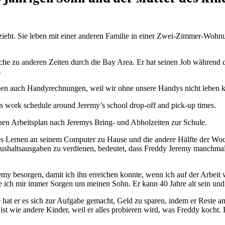
großzieht. Sie leben mit einer anderen Familie in einer Zwei-Zimmer-W
Woche zu anderen Zeiten durch die Bay Area. Er hat seinen Job während 
.
aben auch Handyrechnungen, weil wir ohne unsere Handys nicht leben kö
einen Arbeitsplan nach Jeremys Bring- und Abholzeiten zur Schule.
les Lernen an seinem Computer zu Hause und die andere Hälfte der Woch
aushaltsausgaben zu verdienen, bedeutet, dass Freddy Jeremy manchmal
eremy besorgen, damit ich ihn erreichen konnte, wenn ich auf der Arbeit
mache ich mir immer Sorgen um meinen Sohn. Er kann 40 Jahre alt sein 
hat er es sich zur Aufgabe gemacht, Geld zu sparen, indem er Reste am
ist wie andere Kinder, weil er alles probieren wird, was Freddy kocht. 