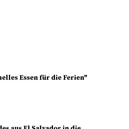
nelles Essen
für die Ferien"
es aus El Salvador in die